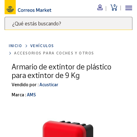
0
Menú
¿Qué estás buscando?
Nuestro
catálogo
Escribe
palabras
INICIO
VEHÍCULOS
clave
Alimentación
ACCESORIOS PARA COCHES Y OTROS
para
Bebidas
buscar
Armario de extintor de plástico
Ocio y cultura
productos
para extintor de 9 Kg
en
Juguetes y
juegos
Correos
Vendido por :
Acusticar
Market
Libros y
Marca :
AMS
.
revistas
Merchandising
y regalos
Tienda de
Correos