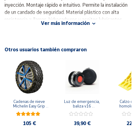
inyección. Montaje rápido e intuitivo. Permite la instalación
de un candado de seguridad. Material plástico con alta
Cuenta
resistencia a: llamas, hidrocarburos y aceites lubricantes,
Ver más información
rayos UV, altas y bajas temperaturas. Aprobación de VCA
Área
como sistema de protección lateral. Certificación TÜV
cliente
RHEINLAND: resistente al agua y al polvo. Medidas
exteriores: A: 335 mm, B: 715 mm, C: 240. Medidas
Otros usuarios también compraron
Ubicación
interiores: a: 264 mm, b: 652 mm, c: 204.
Península
y
Baleares
Canarias,
Ceuta y
Cadenas de nieve 
Luz de emergencia, 
Calzo de 
Melilla
Michelin Easy Grip 
baliza v16 
homolog
Evolution
geolocalizada - 
76051 es
seguridad y visibilidad 
furgo
en la carretera - con 
105 €
39,90 €
22,
funda protectora