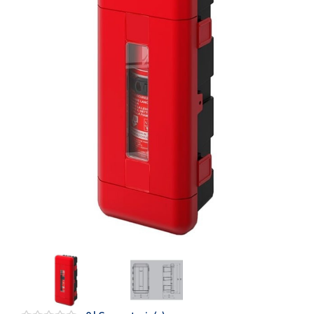
Artesanía
Oficina y
Papelería
Para Canarias,
Ceuta y Melilla
Más
populares
Bono
Cultural
Nuestros
vendedores
Las
novedades
de Correos
Market