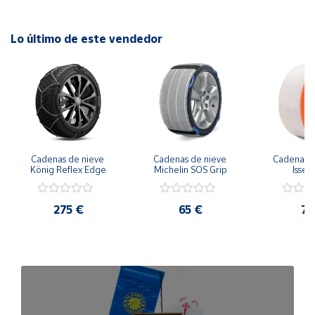
Lo último de este vendedor
Cadenas de nieve 
Cadenas de nieve 
Cadena nie
König Reflex Edge
Michelin SOS Grip
Isse 
275 €
65 €
78