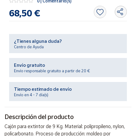
0 | Comentario(s)
Productos
Solidarios
68,50 €
Ayuda
¿Tienes alguna duda?
Centro
Centro de Ayuda
de ayuda
Contacto
Envío gratuito
Envío responsable gratuito a partir de 20 €
Vendedores
Tiempo estimado de envío
Mapa de
Envío en 4 - 7 día(s)
vendedores
Hazte
Descripción del producto
vendedor
Área
Cajón para extintor de 9 Kg. Material: polipropileno, nylon,
vendedor
policarbonato. Proceso de producción: moldeo por