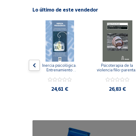
Lo último de este vendedor
Cuenta
Área
cliente
Ubicación
n visual y 
Inercia psicológica. 
Psicoterapia de la 
 Adaptación 
Entrenamiento 
violencia filio-parental.
Península
. Nivel I ESO.
Emocional para la 
Entre el secreto y la 
y
Igualdad de Género.
vergüenza.
Baleares
,21 €
24,61 €
26,83 €
Canarias,
Ceuta y
Melilla