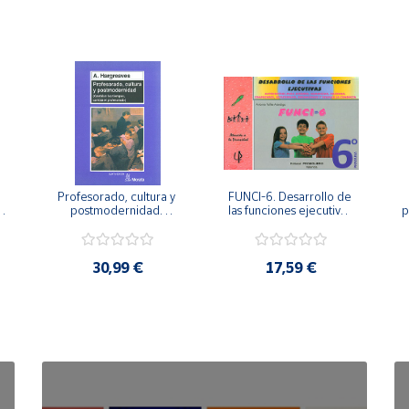
Profesorado, cultura y 
FUNCI-6. Desarrollo de 
 
postmodernidad. 
las funciones ejecutivas. 
p
Cambian los tiempos, 
6º de Primaria.
cambia el profesorado.
30,99 €
17,59 €