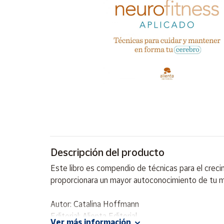
Artesanía
Oficina y
Papelería
Para Canarias,
Ceuta y Melilla
Más
populares
Bono
Cultural
Descripción del producto
Nuestros
vendedores
Este libro es compendio de técnicas para el crecim
Las
proporcionara un mayor autoconocimiento de tu me
novedades
de Correos
Market
Autor: Catalina Hoffmann
Editorial: Alienta Editorial
Ver más información