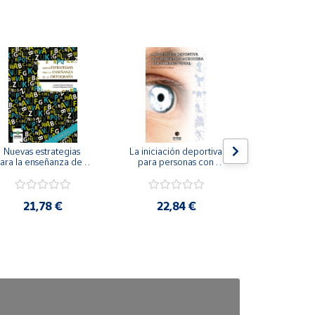
Nuevas estrategias 
La iniciación deportiva 
El método Cl
ara la enseñanza de la 
para personas con 
ortografía.
ceguera y deficiencia 
visual.
18,4
21,78 €
22,84 €