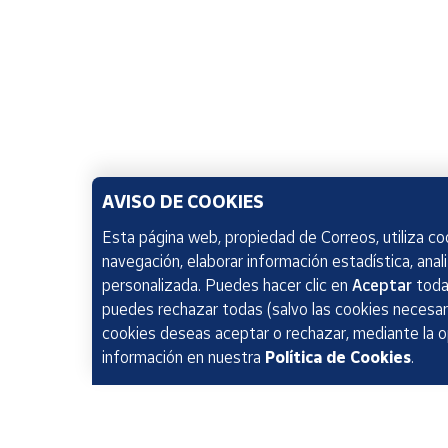
AVISO DE COOKIES
Esta página web, propiedad de Correos, utiliza coo
navegación, elaborar información estadística, anal
personalizada. Puedes hacer clic en
Aceptar
todas
puedes rechazar todas (salvo las cookies necesari
cookies deseas aceptar o rechazar, mediante la 
información en nuestra
Política de Cookies
.