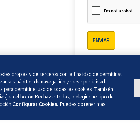
Verificación reCAPTCH
ENVIAR
kies propias y de terceros con la finalidad de permitir su
izar sus hábitos de navegación y servir publicidad
 para permitir el uso de todas las cookies. También
as) en el botón Rechazar todas, o elegir qué tipo de
opción
Configurar Cookies.
Puedes obtener más