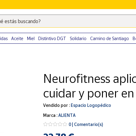
é estás buscando?
Escribe
palabras
clave
idas
Aceite
Miel
Distintivo DGT
Solidario
Camino de Santiago
B
para
buscar
productos
en
Neurofitness apli
Correos
Market
cuidar y poner en
.
Vendido por :
Espacio Logopédico
Marca :
ALIENTA
0 | Comentario(s)