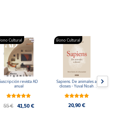
ono Cultural
Bono Cultural
Suscripción revista AD 
Sapiens. De animales a 
Colección d
anual
dioses - Yuval Noah 
para bebés. S
Harari
de cartón
20,90 €
28
55 €
41,50 €