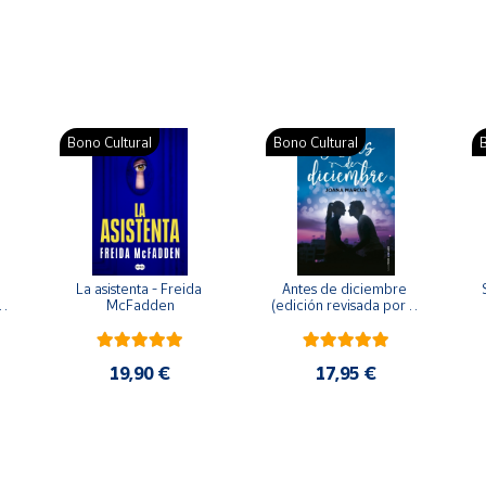
Bono Cultural
Bono Cultural
B
La asistenta - Freida 
Antes de diciembre 
McFadden
(edición revisada por la 
o 
autora) - Joana Marcús
19,90 €
17,95 €