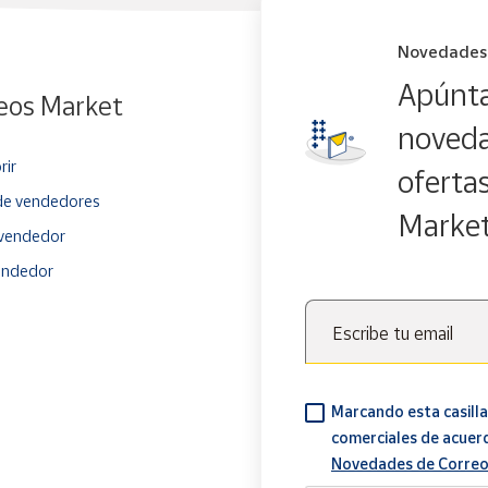
Novedades
Apúnta
eos Market
noveda
rir
oferta
e vendedores
Marke
vendedor
endedor
Escribe tu email
Marcando esta casilla
comerciales de acuer
Novedades de Correo