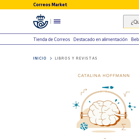
Correos Market
Menú
¿Qu
Nuestro
catálogo
Tienda de Correos
Destacado en alimentación
Beb
Alimentación
INICIO
LIBROS Y REVISTAS
Bebidas
Ocio y cultura
Juguetes y
juegos
Libros y
revistas
Merchandising
y regalos
Tienda de
Correos