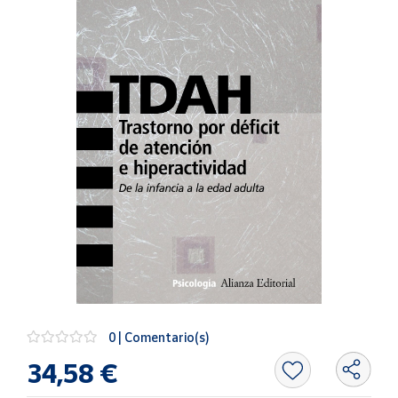
Artesanía
Oficina y
Papelería
Para Canarias,
Ceuta y Melilla
Más
populares
Bono
Cultural
Nuestros
vendedores
Las
novedades
0 | Comentario(s)
de Correos
Market
34,58 €