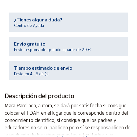
Productos
Solidarios
¿Tienes alguna duda?
Centro de Ayuda
Ayuda
Envío gratuito
Centro
de ayuda
Envío responsable gratuito a partir de 20 €
Contacto
Tiempo estimado de envío
Envío en 4 - 5 día(s)
Vendedores
Descripción del producto
Mapa de
vendedores
Mara Parellada, autora, se dará por satisfecha si consigue
Hazte
colocar el TDAH en el lugar que le corresponde dentro del
vendedor
conocimiento científico, si consigue que los padres y
Área
educadores no se culpabilicen pero sí se responsabilicen de
vendedor
la evolución de los niños con estas dificultades, y si