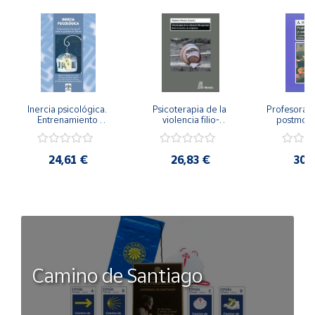
Inercia psicológica. 
Psicoterapia de la 
Profesorado,
Entrenamiento 
violencia filio-
postmode
Emocional para la 
parental. Entre el 
Cambian los
Igualdad de Género.
secreto y la 
cambi
vergüenza.
profes
24,61 €
26,83 €
30,
Camino de Santiago