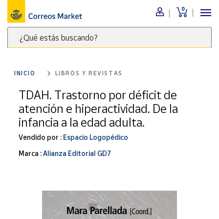
0
Menú
¿Qué estás buscando?
Nuestro
catálogo
Escribe
palabras
INICIO
LIBROS Y REVISTAS
clave
Alimentación
para
TDAH. Trastorno por déficit de
Bebidas
buscar
atención e hiperactividad. De la
Ocio y cultura
productos
infancia a la edad adulta.
en
Juguetes y
juegos
Correos
Vendido por :
Espacio Logopédico
Market
Libros y
Marca :
Alianza Editorial GD7
.
revistas
Merchandising
y regalos
Tienda de
Correos