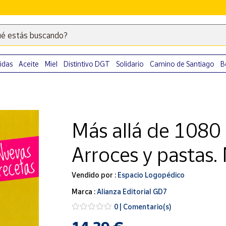
é estás buscando?
Escribe
palabras
clave
idas
Aceite
Miel
Distintivo DGT
Solidario
Camino de Santiago
B
para
buscar
productos
en
Más allá de 1080 
Correos
Market
Arroces y pastas.
.
Vendido por :
Espacio Logopédico
Marca :
Alianza Editorial GD7
0 | Comentario(s)