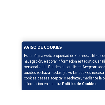
AVISO DE COOKIES
Esta página web, propiedad de Correos, utiliza coo
navegación, elaborar información estadística, anal
personalizada. Puedes hacer clic en
Aceptar
todas
puedes rechazar todas (salvo las cookies necesari
cookies deseas aceptar o rechazar, mediante la 
información en nuestra
Política de Cookies
.