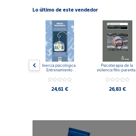
Lo último de este vendedor
Cuenta
Área
cliente
Ubicación
n visual y 
Inercia psicológica. 
Psicoterapia de la 
 Adaptación 
Entrenamiento 
violencia filio-parental.
Península
. Nivel I ESO.
Emocional para la 
Entre el secreto y la 
y
Igualdad de Género.
vergüenza.
Baleares
,21 €
24,61 €
26,83 €
Canarias,
Ceuta y
Melilla