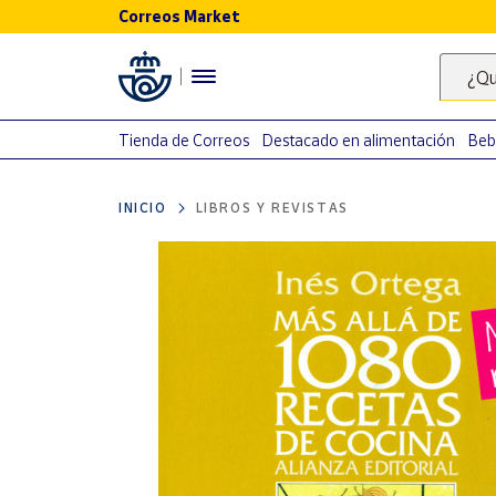
Correos Market
Menú
¿Qu
Nuestro
catálogo
Tienda de Correos
Destacado en alimentación
Beb
Alimentación
INICIO
LIBROS Y REVISTAS
Bebidas
Ocio y cultura
Juguetes y
juegos
Libros y
revistas
Merchandising
y regalos
Tienda de
Correos