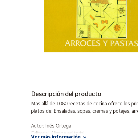
Artesanía
Oficina y
Papelería
Para Canarias,
Ceuta y Melilla
Más
populares
Bono
Cultural
Descripción del producto
Nuestros
vendedores
Más allá de 1080 recetas de cocina ofrece los prin
Las
platos de: Ensaladas, sopas, cremas y potajes, arr
novedades
de Correos
Market
Autor: Inés Ortega
Editorial: Alianza editorial
Ver más información