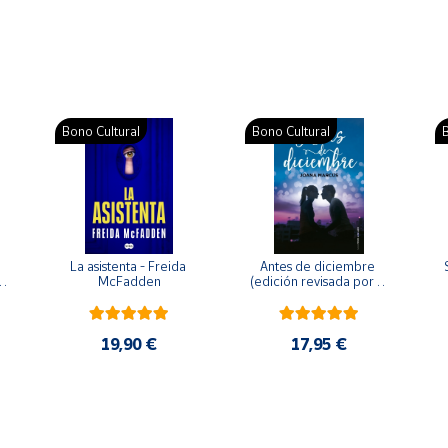
Bono Cultural
Bono Cultural
B
La asistenta - Freida 
Antes de diciembre 
McFadden
(edición revisada por la 
o 
autora) - Joana Marcús
19,90 €
17,95 €