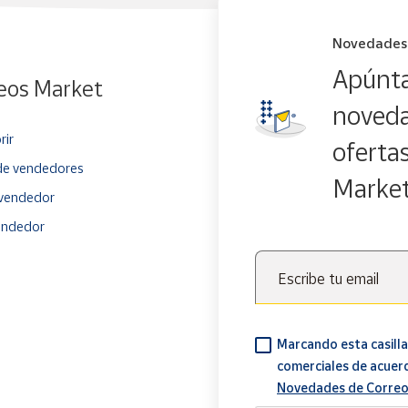
Novedades
Apúnta
eos Market
noveda
rir
oferta
e vendedores
Marke
vendedor
endedor
Escribe tu email
Marcando esta casilla
comerciales de acuer
Novedades de Correo