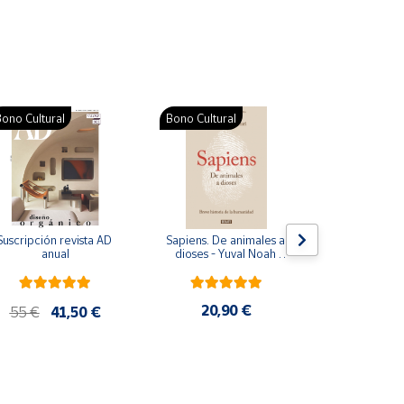
ono Cultural
Bono Cultural
Suscripción revista AD 
Sapiens. De animales a 
Colección d
anual
dioses - Yuval Noah 
para bebés. S
Harari
de cartón
20,90 €
28
55 €
41,50 €