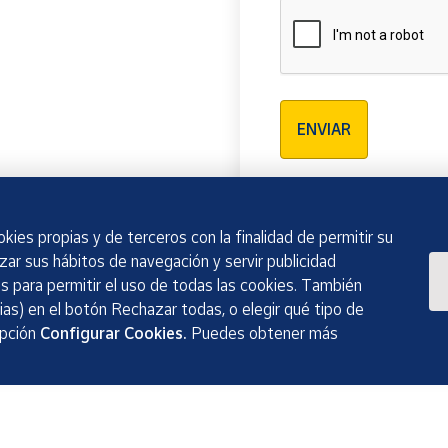
Verificación reCAPTCH
ENVIAR
kies propias y de terceros con la finalidad de permitir su
izar sus hábitos de navegación y servir publicidad
 para permitir el uso de todas las cookies. También
as) en el botón Rechazar todas, o elegir qué tipo de
opción
Configurar Cookies.
Puedes obtener más