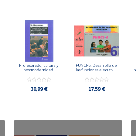
Profesorado, cultura y 
FUNCI-6. Desarrollo de 
 
postmodernidad. 
las funciones ejecutivas. 
p
Cambian los tiempos, 
6º de Primaria.
cambia el profesorado.
30,99 €
17,59 €