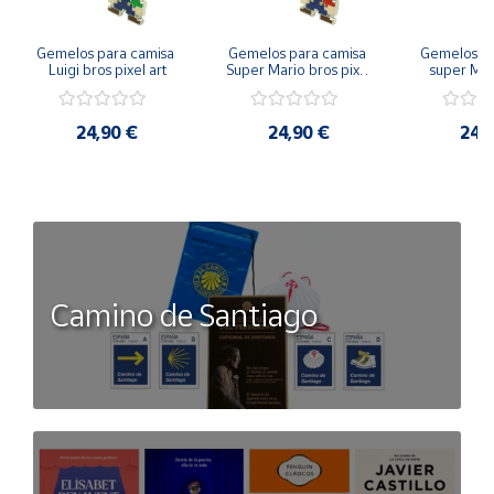
Gemelos para camisa 
Gemelos para camisa 
Gemelos pa
Luigi bros pixel art
Super Mario bros pixel 
super Mari
art
Luigi pi
24,90 €
24,90 €
24,
Camino de Santiago