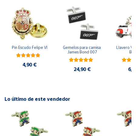
Cuenta
Área
cliente
Pin Escudo Felipe VI
Gemelos para camisa 
Llavero Ves
James Bond 007
Bla
Ubicación
4,90 €
24,90 €
6,9
Península
y
Baleares
Canarias,
Ceuta y
Lo último de este vendedor
Melilla