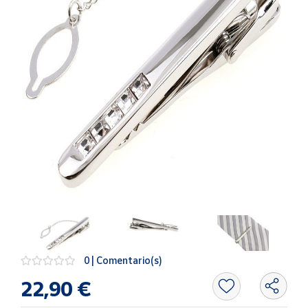
Artesanía
Oficina y
Papelería
Para Canarias,
Ceuta y Melilla
Más
populares
Bono
Cultural
Nuestros
vendedores
Las
novedades
0 | Comentario(s)
de Correos
Market
22,90 €