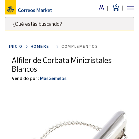
0
Menú
¿Qué estás buscando?
Nuestro
catálogo
Escribe
palabras
INICIO
HOMBRE
COMPLEMENTOS
clave
Alimentación
para
Alfiler de Corbata Minicristales
Bebidas
buscar
Blancos
Ocio y cultura
productos
en
Vendido por :
MasGemelos
Juguetes y
juegos
Correos
Market
Libros y
.
revistas
Merchandising
y regalos
Tienda de
Correos