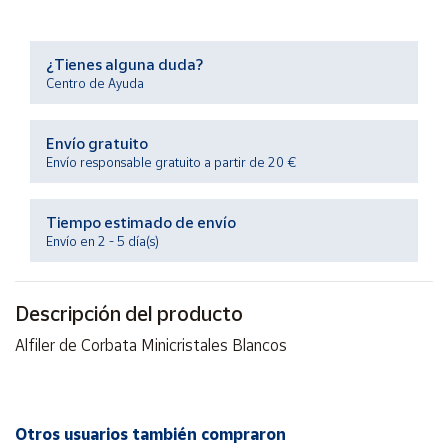
Productos
Solidarios
¿Tienes alguna duda?
Centro de Ayuda
Ayuda
Envío gratuito
Centro
Envío responsable gratuito a partir de 20 €
de ayuda
Contacto
Tiempo estimado de envío
Envío en 2 - 5 día(s)
Vendedores
Descripción del producto
Mapa de
vendedores
Alfiler de Corbata Minicristales Blancos
Hazte
vendedor
Área
Otros usuarios también compraron
vendedor