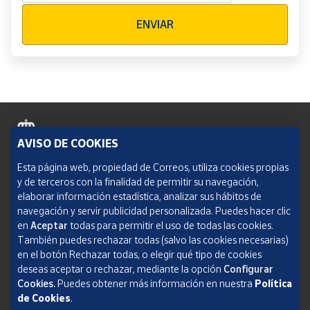
Verificación reCAPTCHA
ENVIAR
AVISO DE COOKIES
Política de cookies
Esta página web, propiedad de Correos, utiliza cookies propias
y de terceros con la finalidad de permitir su navegación,
Aviso legal
elaborar información estadística, analizar sus hábitos de
navegación y servir publicidad personalizada. Puedes hacer clic
Condiciones del servicio
en
Aceptar
todas para permitir el uso de todas las cookies.
También puedes rechazar todas (salvo las cookies necesarias)
Política de Privacidad Web
en el botón Rechazar todas, o elegir qué tipo de cookies
deseas aceptar o rechazar, mediante la opción
Configurar
Informe de transparencia
Cookies.
Puedes obtener más información en nuestra
Política
SOCIEDAD ESTATAL CORREOS Y TELÉGRAFOS, S.A., S.M.E. Todos los derechos
de Cookies
.
reservados.