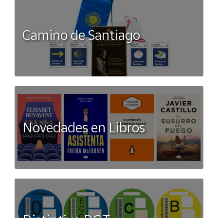
Premio de Novela de la Academia Francesa, el Premio Lire a
la mejor novela en lengua francesa y, en España, fue elegida
Mejor Libro del Año por los lectores de
El País
y mereció el
Camino de Santiago
Premio Qué Leer al mejor libro traducido y el XX Premio San
Clemente, otorgado por los alumnos de bachillerato de
varios institutos de Galicia. Traducida con gran éxito a
cuarenta y dos idiomas, se ha convertido en un fenómeno
literario global y conforma, junto a
El Libro de los Baltimore
(Alfaguara, 2016) y
El caso Alaska Sanders
(Alfaguara,
2022), la trilogía protagonizada por el personaje Marcus
Goldman. Alfaguara también ha publicado su relato
El Tigre
Novedades en Libros
(2017) y sus novelas
La desaparición de Stephanie Mailer
(2018) y
El enigma de la habitación 622
(2020).
Un animal
salvaje
es su última obra.
Especificaciones
ISBN
9788420476841