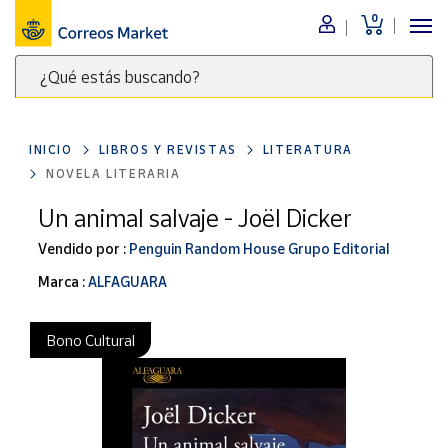
0
Menú
¿Qué estás buscando?
Nuestro
catálogo
Escribe
palabras
INICIO
LIBROS Y REVISTAS
LITERATURA
clave
Alimentación
NOVELA LITERARIA
para
Bebidas
buscar
Un animal salvaje - Joël Dicker
Ocio y cultura
productos
Vendido por :
Penguin Random House Grupo Editorial
en
Juguetes y
juegos
Correos
Marca :
ALFAGUARA
Market
Libros y
.
revistas
Bono Cultural
Merchandising
y regalos
Tienda de
Correos