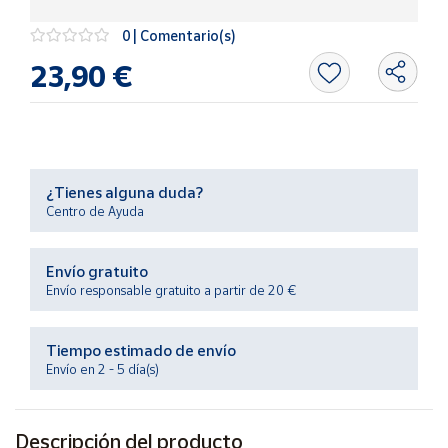
Productos
Solidarios
0 | Comentario(s)
23,90 €
Ayuda
Centro
de ayuda
¿Tienes alguna duda?
Contacto
Centro de Ayuda
Vendedores
Envío gratuito
Envío responsable gratuito a partir de 20 €
Mapa de
vendedores
Tiempo estimado de envío
Hazte
Envío en 2 - 5 día(s)
vendedor
Área
vendedor
Descripción del producto