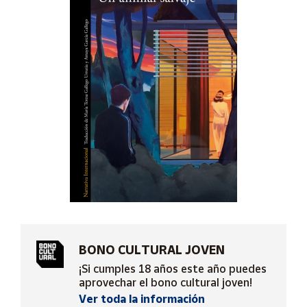
Artesanía
Oficina y
Papelería
Para Canarias,
Ceuta y Melilla
Más
populares
Bono
Cultural
Nuestros
vendedores
Las
BONO CULTURAL JOVEN
novedades
de Correos
¡Si cumples 18 años este año puedes
Market
aprovechar el bono cultural joven!
Ver toda la información