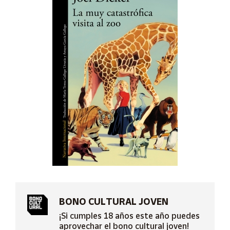
Artesanía
Oficina y
Papelería
Para Canarias,
Ceuta y Melilla
Más
populares
Bono
Cultural
Nuestros
vendedores
Las
novedades
de Correos
BONO CULTURAL JOVEN
Market
¡Si cumples 18 años este año puedes
aprovechar el bono cultural joven!