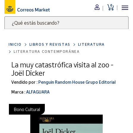
0
Menú
¿Qué estás buscando?
Nuestro
catálogo
Escribe
palabras
INICIO
LIBROS Y REVISTAS
LITERATURA
clave
Alimentación
LITERATURA CONTEMPORÁNEA
para
Bebidas
buscar
La muy catastrófica visita al zoo -
Ocio y cultura
productos
Joël Dicker
en
Juguetes y
juegos
Correos
Vendido por :
Penguin Random House Grupo Editorial
Market
Libros y
Marca :
ALFAGUARA
.
revistas
Merchandising
Bono Cultural
y regalos
Tienda de
Correos