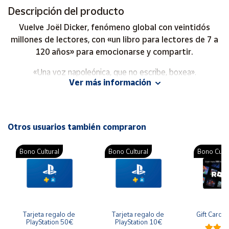
Descripción del producto
Cuenta
Vuelve Joël Dicker, fenómeno global con veintidós
millones de lectores, con «un libro para lectores de 7 a
120 años» para emocionarse y compartir.
Área
cliente
«Una voz napoleónica, que no escribe, boxea».
Ver más información
El Cultural
Ubicación
«Tan adictivo como para no querer, ni poder parar».
Península
Otros usuarios también compraron
y
La Razón
(libro del día)
Baleares
Bono Cultural
Bono Cultural
Bono Cultu
Ganador del Premio Goncourt des Lycéens, Gran
Canarias,
Ceuta y
Premio de Novela de la Academia Francesa, Premio Lire,
Melilla
Premio Qué Leer, Premio San Clemente y Premio
Internacional Alicante Noir.
Es víspera de Navidad y la visita de la clase de Joséphine al
Tarjeta regalo de 
Tarjeta regalo de 
Gift Card 
PlayStation 50€
PlayStation 10€
zoo ha sido una catástrofe. Nadie sabe qué ha pasado