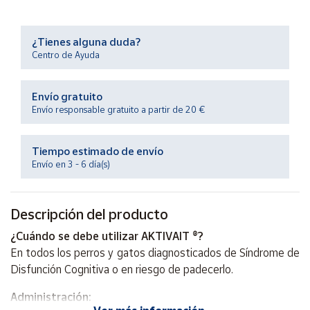
Productos
Solidarios
¿Tienes alguna duda?
Centro de Ayuda
Ayuda
Envío gratuito
Centro
Envío responsable gratuito a partir de 20 €
de ayuda
Contacto
Tiempo estimado de envío
Envío en 3 - 6 día(s)
Vendedores
Descripción del producto
Mapa de
vendedores
¿Cuándo se debe utilizar AKTIVAIT ®?
Hazte
En todos los perros y gatos diagnosticados de Síndrome de
vendedor
Disfunción Cognitiva o en riesgo de padecerlo.
Área
Administración:
vendedor