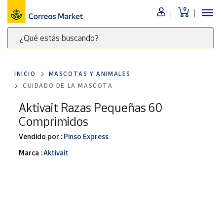
0
Menú
¿Qué estás buscando?
Nuestro
catálogo
Escribe
palabras
INICIO
MASCOTAS Y ANIMALES
clave
Alimentación
CUIDADO DE LA MASCOTA
para
Bebidas
buscar
Aktivait Razas Pequeñas 60
Ocio y cultura
productos
Comprimidos
en
Juguetes y
juegos
Correos
Vendido por :
Pinso Express
Market
Libros y
Marca :
Aktivait
.
revistas
Merchandising
y regalos
Tienda de
Correos