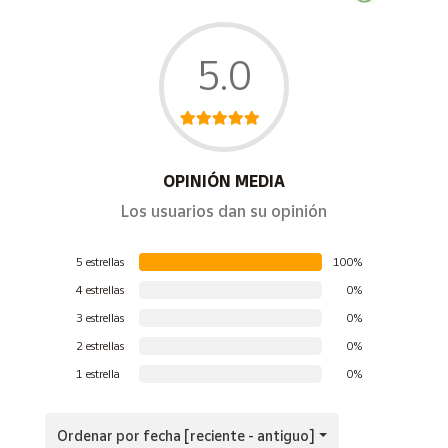
L-selenometionina 0.02 mg 0.04 mg 0.08 mg
Perros ≤10 kg Un comprimido de Razas Pequeñas
5.0
Perros 11-20 kg Un comprimido de Razas Grandes y
Medianas
Perros 20-40 kg Dos comprimidos de Razas Grandes y
Medianas
Perros >40 kg Tres comprimidos de Razas Grandes y
OPINIÓN MEDIA
Medianas
Los usuarios dan su opinión
5 estrellas
100%
4 estrellas
0%
3 estrellas
0%
2 estrellas
0%
1 estrella
0%
Ordenar por fecha [reciente - antiguo]