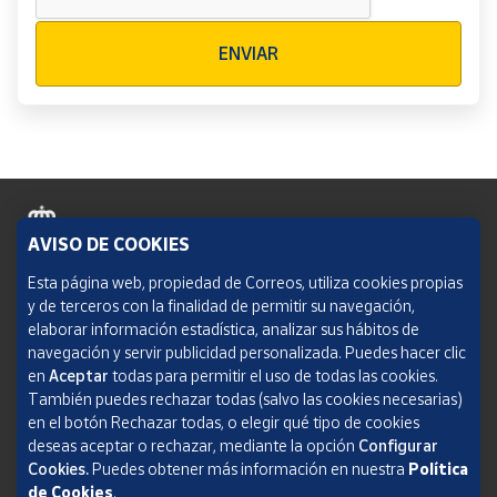
Verificación reCAPTCHA
ENVIAR
AVISO DE COOKIES
Política de cookies
Esta página web, propiedad de Correos, utiliza cookies propias
y de terceros con la finalidad de permitir su navegación,
Aviso legal
elaborar información estadística, analizar sus hábitos de
navegación y servir publicidad personalizada. Puedes hacer clic
Condiciones del servicio
en
Aceptar
todas para permitir el uso de todas las cookies.
También puedes rechazar todas (salvo las cookies necesarias)
Política de Privacidad Web
en el botón Rechazar todas, o elegir qué tipo de cookies
deseas aceptar o rechazar, mediante la opción
Configurar
Informe de transparencia
Cookies.
Puedes obtener más información en nuestra
Política
SOCIEDAD ESTATAL CORREOS Y TELÉGRAFOS, S.A., S.M.E. Todos los derechos
de Cookies
.