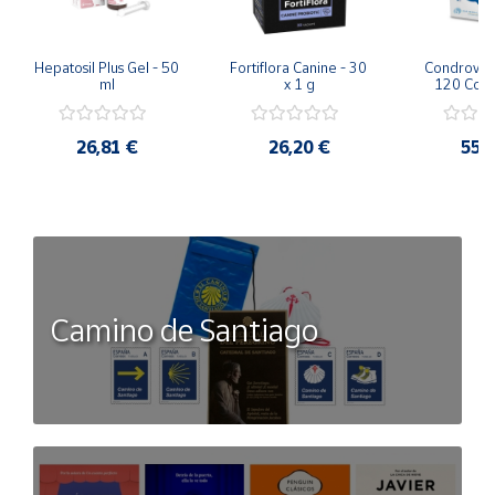
Hepatosil Plus Gel - 50 
Fortiflora Canine - 30 
Condrovet 
ml
x 1 g
120 Com
26,81 €
26,20 €
55,
Camino de Santiago