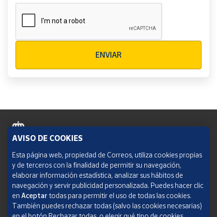
Verificación reCAPTCHA
ENVIAR
AVISO DE COOKIES
Política de cookies
Esta página web, propiedad de Correos, utiliza cookies propias
y de terceros con la finalidad de permitir su navegación,
Aviso legal
elaborar información estadística, analizar sus hábitos de
navegación y servir publicidad personalizada. Puedes hacer clic
Condiciones del servicio
en
Aceptar
todas para permitir el uso de todas las cookies.
También puedes rechazar todas (salvo las cookies necesarias)
Política de Privacidad Web
en el botón Rechazar todas, o elegir qué tipo de cookies