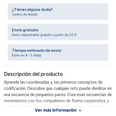
Productos
Solidarios
¿Tienes alguna duda?
Centro de Ayuda
Ayuda
Envío gratuito
Envío responsable gratuito a partir de 20 €
Centro
de ayuda
Tiempo estimado de envío
Contacto
Envío en 4 - 5 día(s)
Vendedores
Descripción del producto
Mapa de
Aprende las coordenadas y tus primeros conceptos de
vendedores
codificación. Descubre que cualquier reto puede dividirse en
Hazte
una secuencia de pequeños pasos. Crea esas secuencias de
vendedor
movimientos con tus compañeros de forma cooperativa, y
te darás cuenta de que hay diferentes formas de alcanzar
Área
Ver más información
vendedor
un mismo objetivo.