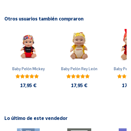
Cuenta
EAN: 8426804205212
Otros usuarios también compraron
Advertencias:
Área
No recomendable para niños menores de 3 años. Contiene
cliente
piezas pequeñas. Peligro de asfixia
Ubicación
Baby Pelón Mickey
Baby Pelón Rey León
Baby Peló
Península
y
Baleares
17,95 €
17,95 €
17,
Canarias,
Ceuta y
Melilla
Lo último de este vendedor