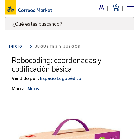
0
Menú
¿Qué estás buscando?
Nuestro
catálogo
Escribe
palabras
INICIO
JUGUETES Y JUEGOS
clave
Alimentación
para
Robocoding: coordenadas y
Bebidas
buscar
codificación básica
Ocio y cultura
productos
en
Vendido por :
Espacio Logopédico
Juguetes y
juegos
Correos
Marca :
Akros
Market
Libros y
.
revistas
Merchandising
y regalos
Tienda de
Correos