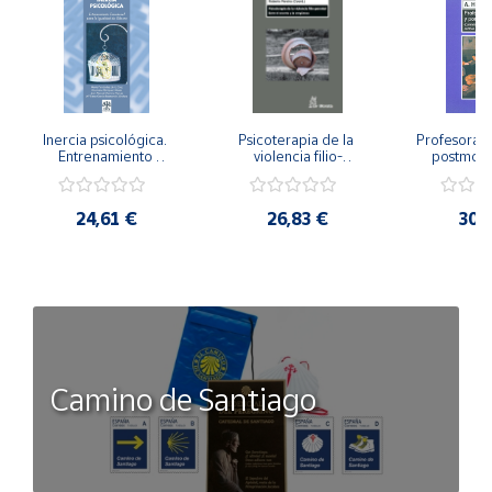
Inercia psicológica. 
Psicoterapia de la 
Profesorado,
Entrenamiento 
violencia filio-
postmode
Emocional para la 
parental. Entre el 
Cambian los
Igualdad de Género.
secreto y la 
cambi
vergüenza.
profes
24,61 €
26,83 €
30,
Camino de Santiago