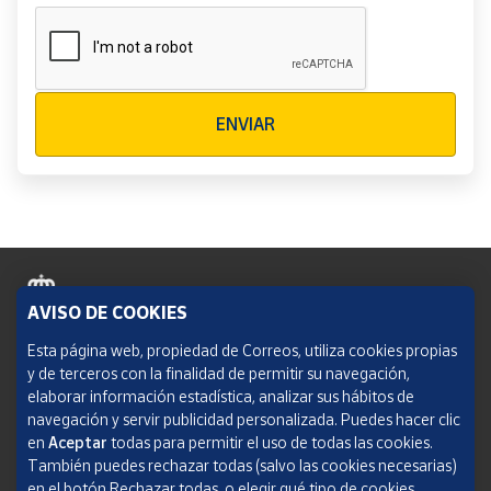
Verificación reCAPTCHA
ENVIAR
AVISO DE COOKIES
Política de cookies
Esta página web, propiedad de Correos, utiliza cookies propias
y de terceros con la finalidad de permitir su navegación,
Aviso legal
elaborar información estadística, analizar sus hábitos de
navegación y servir publicidad personalizada. Puedes hacer clic
Condiciones del servicio
en
Aceptar
todas para permitir el uso de todas las cookies.
También puedes rechazar todas (salvo las cookies necesarias)
Política de Privacidad Web
en el botón Rechazar todas, o elegir qué tipo de cookies