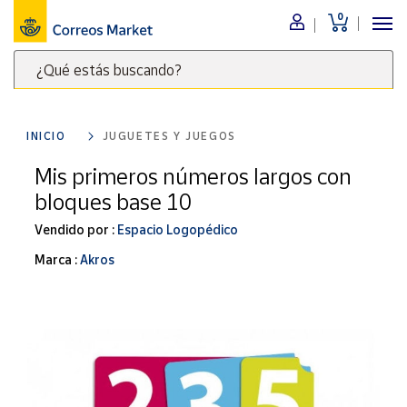
0
Menú
¿Qué estás buscando?
Nuestro
catálogo
Escribe
palabras
INICIO
JUGUETES Y JUEGOS
clave
Alimentación
para
Mis primeros números largos con
Bebidas
buscar
bloques base 10
Ocio y cultura
productos
en
Vendido por :
Espacio Logopédico
Juguetes y
juegos
Correos
Marca :
Akros
Market
Libros y
.
revistas
Merchandising
y regalos
Tienda de
Correos