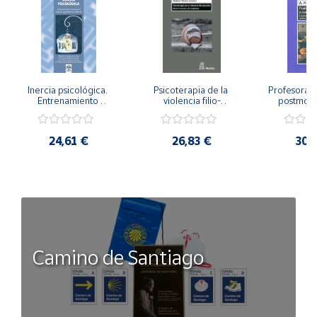
Inercia psicológica. 
Psicoterapia de la 
Profesorado,
Entrenamiento 
violencia filio-
postmode
Emocional para la 
parental. Entre el 
Cambian los
Igualdad de Género.
secreto y la 
cambi
vergüenza.
profes
24,61 €
26,83 €
30,
Camino de Santiago