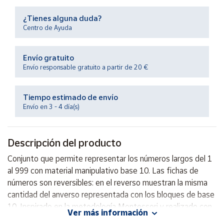
Productos
Solidarios
¿Tienes alguna duda?
Centro de Ayuda
Ayuda
Envío gratuito
Envío responsable gratuito a partir de 20 €
Centro
de ayuda
Tiempo estimado de envío
Contacto
Envío en 3 - 4 día(s)
Vendedores
Descripción del producto
Mapa de
Conjunto que permite representar los números largos del 1
vendedores
al 999 con material manipulativo base 10. Las fichas de
Hazte
números son reversibles: en el reverso muestran la misma
vendedor
cantidad del anverso representada con los bloques de base
10. Inspirado en la metodología Montessori y realizado con
Área
Ver más información
vendedor
los colores de la Metodología Montessori.