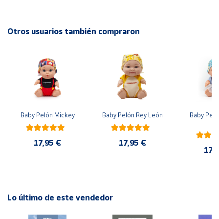
Cuenta
EAN: 8426804306919
Otros usuarios también compraron
Advertencias:
Área
No recomendable para niños menores de 3 años. Contiene
cliente
piezas pequeñas. Peligro de asfixia
Ubicación
Baby Pelón Mickey
Baby Pelón Rey León
Baby Peló
Península
El
y
Baleares
17,95 €
17,95 €
17,
Canarias,
Ceuta y
Melilla
Lo último de este vendedor