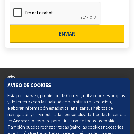
Verificación reCAPTCHA
ENVIAR
AVISO DE COOKIES
Política de cookies
Esta página web, propiedad de Correos, utiliza cookies propias
y de terceros con la finalidad de permitir su navegación,
Aviso legal
elaborar información estadística, analizar sus hábitos de
navegación y servir publicidad personalizada. Puedes hacer clic
Condiciones del servicio
en
Aceptar
todas para permitir el uso de todas las cookies.
También puedes rechazar todas (salvo las cookies necesarias)
Política de Privacidad Web
en el botón Rechazar todas, o elegir qué tipo de cookies