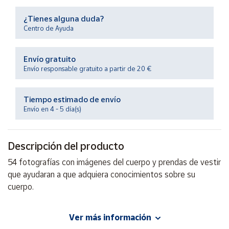
Productos
Solidarios
¿Tienes alguna duda?
Centro de Ayuda
Ayuda
Envío gratuito
Envío responsable gratuito a partir de 20 €
Centro
de ayuda
Tiempo estimado de envío
Contacto
Envío en 4 - 5 día(s)
Vendedores
Descripción del producto
Mapa de
54 fotografías con imágenes del cuerpo y prendas de vestir
vendedores
que ayudaran a que adquiera conocimientos sobre su
Hazte
cuerpo.
vendedor
Área
Ver más información
vendedor
EAN: 8426804205090