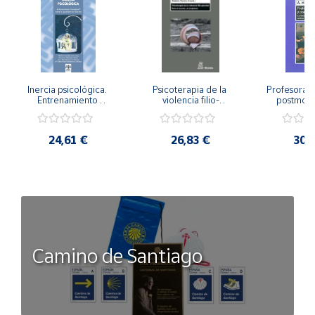
Inercia psicológica. 
Psicoterapia de la 
Profesorado,
Entrenamiento 
violencia filio-
postmode
Emocional para la 
parental. Entre el 
Cambian los
Igualdad de Género.
secreto y la 
cambi
vergüenza.
profes
24,61 €
26,83 €
30,
Camino de Santiago