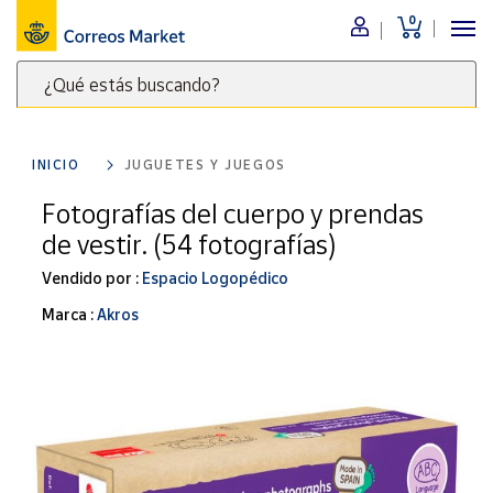
0
Menú
¿Qué estás buscando?
Nuestro
catálogo
Escribe
palabras
INICIO
JUGUETES Y JUEGOS
clave
Alimentación
para
Fotografías del cuerpo y prendas
Bebidas
buscar
de vestir. (54 fotografías)
Ocio y cultura
productos
en
Vendido por :
Espacio Logopédico
Juguetes y
juegos
Correos
Marca :
Akros
Market
Libros y
.
revistas
Merchandising
y regalos
Tienda de
Correos