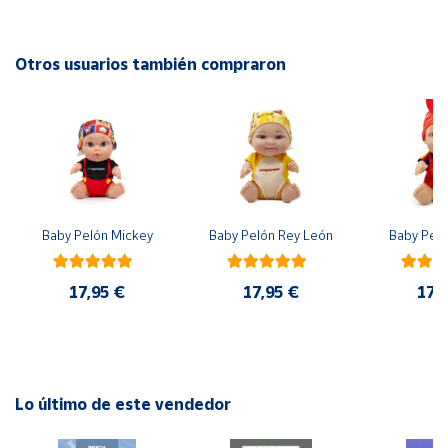
Advertencias:
No recomendable para niños menores de 3 años. Contiene
Cuenta
piezas pequeñas. Peligro de asfixia
Otros usuarios también compraron
Área
cliente
Ubicación
Baby Pelón Mickey
Baby Pelón Rey León
Baby Peló
Península
y
Baleares
17,95 €
17,95 €
17,
Canarias,
Ceuta y
Melilla
Lo último de este vendedor