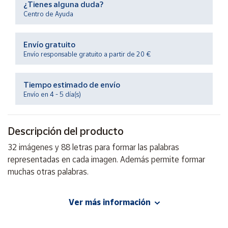
¿Tienes alguna duda?
Productos
Solidarios
Centro de Ayuda
Envío gratuito
Ayuda
Envío responsable gratuito a partir de 20 €
Centro
de ayuda
Tiempo estimado de envío
Envío en 4 - 5 día(s)
Contacto
Descripción del producto
Vendedores
32 imágenes y 88 letras para formar las palabras
representadas en cada imagen. Además permite formar
Mapa de
vendedores
muchas otras palabras.
Hazte
vendedor
Ver más información
EAN: 8426804306704
Área
Advertencias:
vendedor