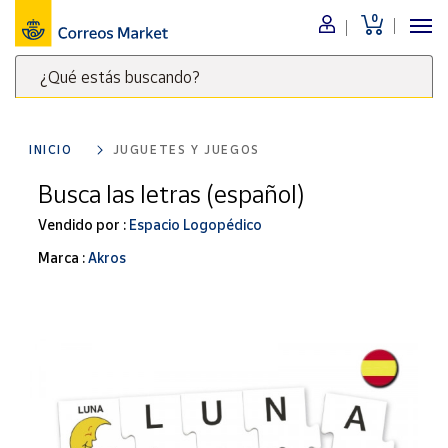
0
Menú
¿Qué estás buscando?
Nuestro
catálogo
Escribe
palabras
INICIO
JUGUETES Y JUEGOS
clave
Alimentación
para
Busca las letras (español)
Bebidas
buscar
Ocio y cultura
Vendido por :
Espacio Logopédico
productos
en
Juguetes y
Marca :
Akros
juegos
Correos
Market
Libros y
.
revistas
Merchandising
y regalos
Tienda de
Correos