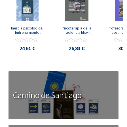
Inercia psicológica. 
Psicoterapia de la 
Profesorado,
Entrenamiento 
violencia filio-
postmode
Emocional para la 
parental. Entre el 
Cambian los
Igualdad de Género.
secreto y la 
cambi
vergüenza.
profes
24,61 €
26,83 €
30,
Camino de Santiago