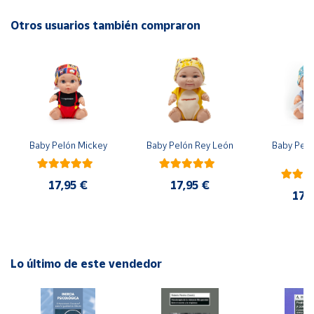
No recomendable para niños menores de 3 años. Contiene
piezas pequeñas. Peligro de asfixia
Otros usuarios también compraron
Cuenta
Área
cliente
Ubicación
Baby Pelón Mickey
Baby Pelón Rey León
Baby Peló
El
Península
y
17,95 €
17,95 €
Baleares
17,
Canarias,
Ceuta y
Melilla
Lo último de este vendedor