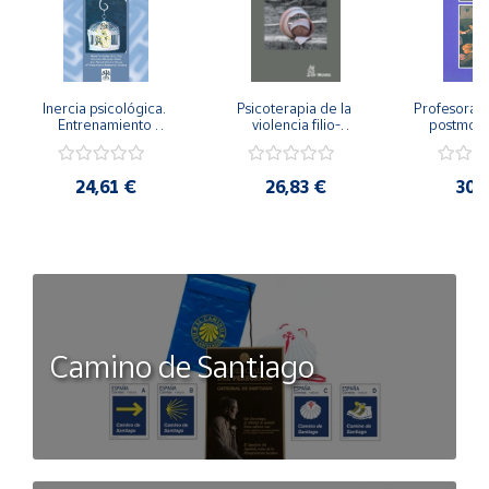
Inercia psicológica. 
Psicoterapia de la 
Profesorado,
Entrenamiento 
violencia filio-
postmode
Emocional para la 
parental. Entre el 
Cambian los
Igualdad de Género.
secreto y la 
cambi
vergüenza.
profes
24,61 €
26,83 €
30,
Camino de Santiago