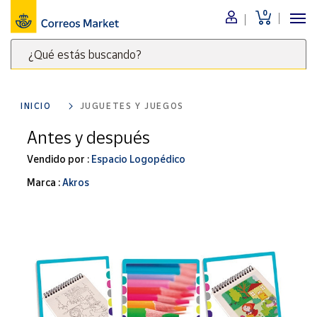
0
Menú
¿Qué estás buscando?
Nuestro
catálogo
Escribe
palabras
INICIO
JUGUETES Y JUEGOS
clave
Alimentación
para
Antes y después
Bebidas
buscar
Ocio y cultura
Vendido por :
Espacio Logopédico
productos
en
Juguetes y
Marca :
Akros
juegos
Correos
Market
Libros y
.
revistas
Merchandising
y regalos
Tienda de
Correos