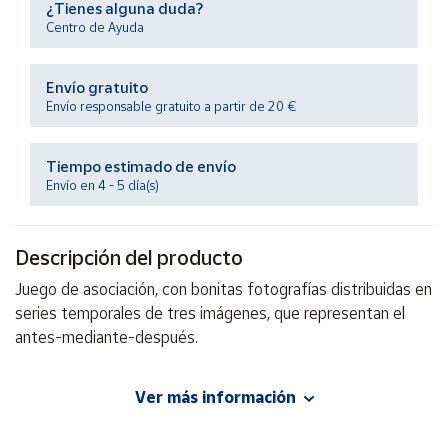
¿Tienes alguna duda?
Productos
Solidarios
Centro de Ayuda
Envío gratuito
Ayuda
Envío responsable gratuito a partir de 20 €
Centro
de ayuda
Tiempo estimado de envío
Envío en 4 - 5 día(s)
Contacto
Descripción del producto
Vendedores
Juego de asociación, con bonitas fotografías distribuidas en
series temporales de tres imágenes, que representan el
Mapa de
vendedores
antes-mediante-después.
Hazte
vendedor
Ver más información
EAN: 8426804205403
Área
Advertencias:
vendedor