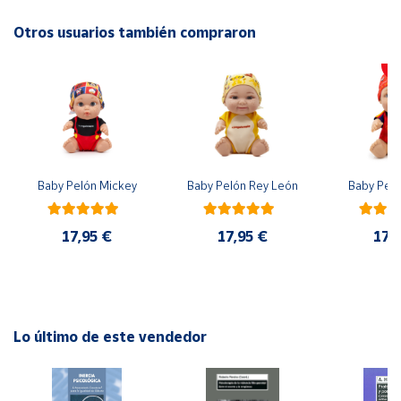
No recomendable para niños menores de 3 años. Contiene
piezas pequeñas. Peligro de asfixia
Otros usuarios también compraron
Cuenta
Área
cliente
Ubicación
Baby Pelón Mickey
Baby Pelón Rey León
Baby Peló
Península
y
17,95 €
17,95 €
17,
Baleares
Canarias,
Ceuta y
Melilla
Lo último de este vendedor