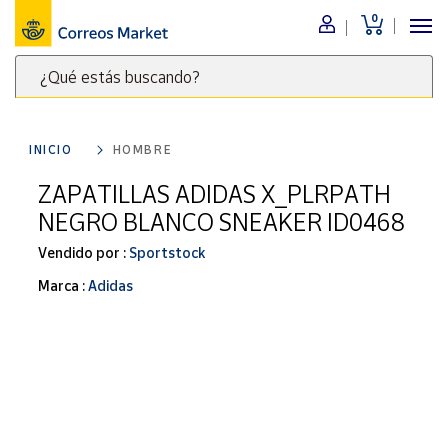
0
Menú
¿Qué estás buscando?
Nuestro
catálogo
Escribe
palabras
INICIO
HOMBRE
clave
Alimentación
para
ZAPATILLAS ADIDAS X_PLRPATH
Bebidas
buscar
NEGRO BLANCO SNEAKER ID0468
Ocio y cultura
productos
en
Vendido por :
Sportstock
Juguetes y
juegos
Correos
Marca :
Adidas
Market
Libros y
.
revistas
Merchandising
y regalos
Tienda de
Correos