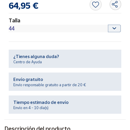
Productos
64,95 €
Solidarios
Talla
Ayuda
Centro
de ayuda
¿Tienes alguna duda?
Contacto
Centro de Ayuda
Vendedores
Envío gratuito
Envío responsable gratuito a partir de 20 €
Mapa de
vendedores
Tiempo estimado de envío
Hazte
Envío en 4 - 10 día(s)
vendedor
Área
vendedor
Descripción del producto