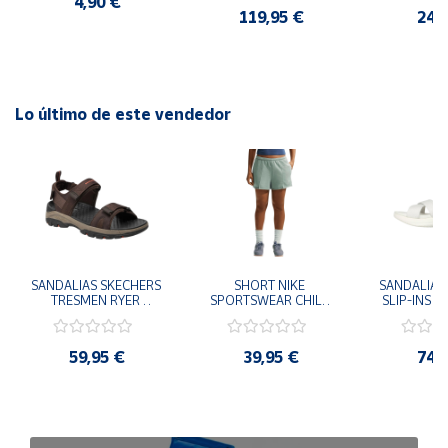
4,90 €
CASUAL SNEAKER 
119,95 €
24,
HOMBRE
Lo último de este vendedor
SANDALIAS SKECHERS 
SHORT NIKE 
SANDALIAS 
TRESMEN RYER 
SPORTSWEAR CHILL 
SLIP-INS U
MARRON CHOCOLATE 
TERRY VERDE II3980-
3.0 NEVER
205112-CHOC 
006 PANTALONES 
BLANCO
HOMBRE SANDALIAS 
CORTOS MUJER
119975
59,95 €
39,95 €
74,
COMODAS
SANDALIAS
MU