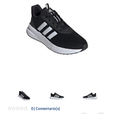
Artesanía
Oficina y
Papelería
Para Canarias,
Ceuta y Melilla
Más
populares
Bono
Cultural
Nuestros
vendedores
Las
novedades
de Correos
Market
0 | Comentario(s)