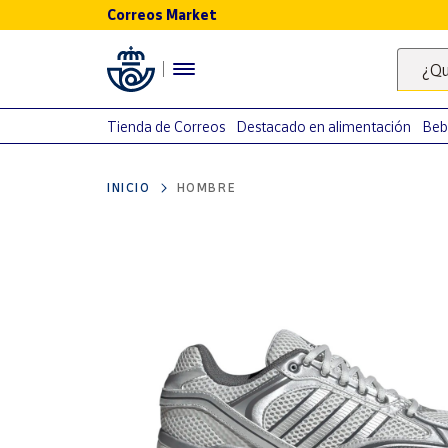
Correos Market
Menú
¿Qu
Nuestro
catálogo
Tienda de Correos
Destacado en alimentación
Beb
Alimentación
INICIO
HOMBRE
Bebidas
Ocio y cultura
Juguetes y
juegos
Libros y
revistas
Merchandising
y regalos
Tienda de
Correos