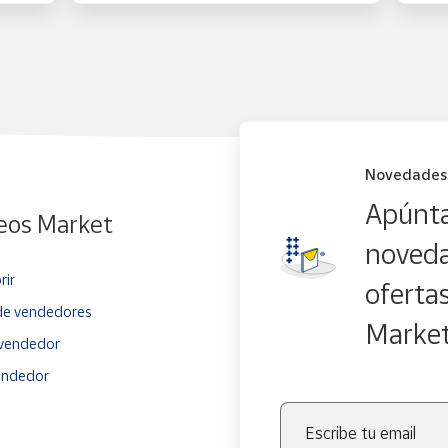
Novedades
Apúnta
eos Market
noveda
rir
oferta
e vendedores
Marke
vendedor
endedor
Escribe tu email