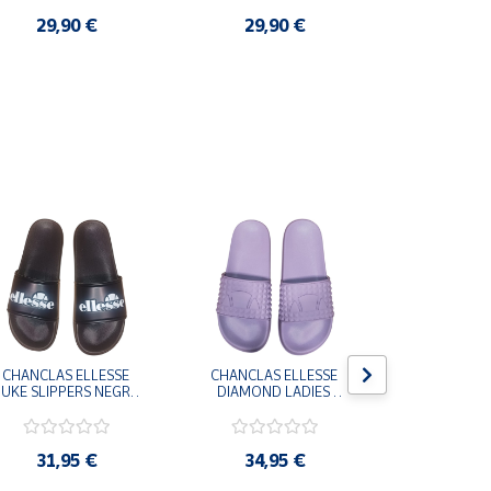
29,90 €
29,90 €
3,9
CHANCLAS ELLESSE 
CHANCLAS ELLESSE 
CHANCLAS 
UKE SLIPPERS NEGRO 
DIAMOND LADIES 
DIAMOND 
ADELAIDE022-E-
SLIPPERS LILA 
SLIPPERS
EVAPVC-001 FLIP 
ADELAIDE028-
ADELAI
FLOP SANDALIAS 
EVAPVC-664 FLIP 
EVAPVC-00
COMODAS HOMBRE
FLOP SANDALIAS 
FLOP SAN
31,95 €
34,95 €
34,9
COMODAS MUJER
COMODAS