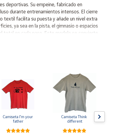
des deportivas. Su empeine, fabricado en
ncluso durante entrenamientos intensos. El cierre
textil facilita su puesta y añade un nivel extra
icies, ya sea en la pista, el gimnasio o espacios
ad total en cada paso. Este modelo se convierte
dad mejorada gracias al uso de materiales textil y
lidad durante el movimiento. - Suela de goma que
- Comodidad durante largos períodos de uso, gracias
nto, optimizando la experiencia deportiva. Este
tividades de intensidad variable, como correr,
 entornos, desde interiores hasta exteriores, que
frece transpirabilidad ligera). Cierre: Cordones
ra permitir el movimiento libre, con materiales
ne al deporte (diseñada para adaptarse al
Camiseta I'm your 
Camiseta Think 
Pin de s
father
different
escarapela E
Cruz de Sa