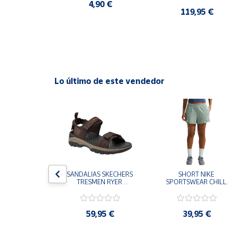
CASUAL SNEAKER 
4,90 €
HOMBRE
0 €
119,95 €
Cuenta
Área
cliente
Lo último de este vendedor
Ubicación
Península
y
Baleares
Canarias,
Ceuta y
Melilla
S CHAMPION 
SANDALIAS SKECHERS 
SHORT NIKE 
 TD NEGRO 
TRESMEN RYER 
SPORTSWEAR CHILL 
9-KK002 
MARRON CHOCOLATE 
TERRY VERDE II3980
 NIÑO NIÑA
205112-CHOC 
006 PANTALONES 
HOMBRE SANDALIAS 
CORTOS MUJER
COMODAS
,95 €
59,95 €
39,95 €