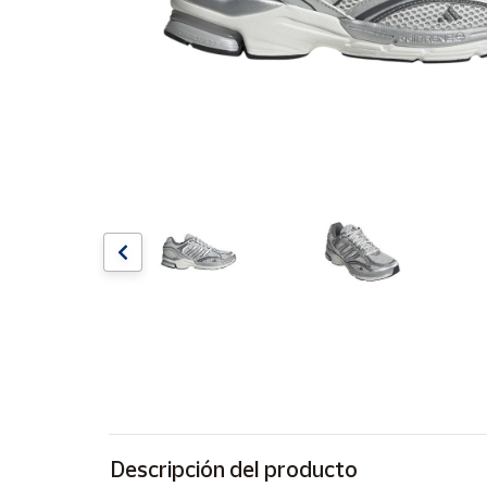
Artesanía
Oficina y
Papelería
Para Canarias,
Ceuta y Melilla
Más
populares
Bono
Cultural
Nuestros
vendedores
Las
novedades
de Correos
Market
Descripción del producto