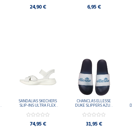
24,90 €
6,95 €
SANDALIAS SKECHERS 
CHANCLAS ELLESSE 
SLIP-INS ULTRA FLEX 
DUKE SLIPPERS AZUL 
D
-
3.0 NEVER BETTER 
MARINO 
BLANCO OFF 119975-
ADELAIDE022-E-
OFWT SANDALIAS 
EVAPVC-153 FLIP 
COMODAS MUJER
FLOP SANDALIAS 
74,95 €
31,95 €
COMODAS HOMBRE