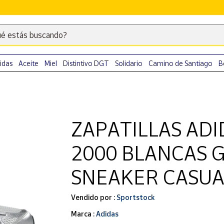
é estás buscando?
Escribe
palabras
clave
idas
Aceite
Miel
Distintivo DGT
Solidario
Camino de Santiago
B
para
buscar
productos
en
ZAPATILLAS ADI
Correos
Market
2000 BLANCAS G
.
SNEAKER CASU
Vendido por :
Sportstock
Marca :
Adidas