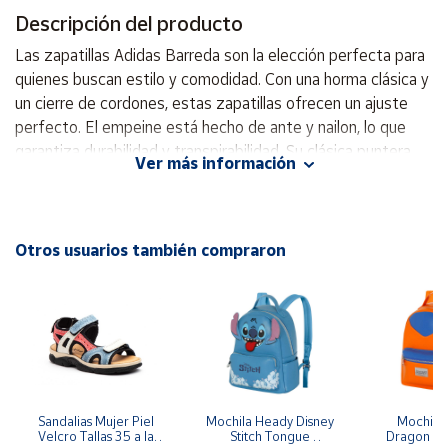
Descripción del producto
Cuenta
Las zapatillas Adidas Barreda son la elección perfecta para
quienes buscan estilo y comodidad. Con una horma clásica y
Área
un cierre de cordones, estas zapatillas ofrecen un ajuste
cliente
perfecto. El empeine está hecho de ante y nailon, lo que
garantiza durabilidad y transpirabilidad. Su clásica puntera
Ver más información
con forma de T agrega un toque atemporal. Además,
Ubicación
cuentan con una mediasuela con amortiguación, lo que
proporciona una pisada más cómoda, ideal para el uso diario.
Península
La suela de goma asegura un gran agarre en diferentes
Otros usuarios también compraron
y
superficies. Su atractivo color azul brillante y amarillo
Baleares
destaca en cualquier atuendo y ocasión. Hazte con las
Canarias,
zapatillas Adidas Barreda Decode y disfruta de la
Ceuta y
Melilla
combinación de estilo y funcionalidad. Horma clásica Cierre
de cordones Empeine de ante y nailon Clásica puntera con
forma de T Mediasuela con amortiguación para una pisada
más cómoda Suela de goma
Sandalias Mujer Piel 
Mochila Heady Disney 
Mochila  
Velcro Tallas 35 a la 
Stitch Tongue 
Dragon Bal