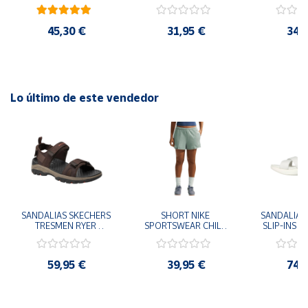
41
29x24.5x15 cm
Goku 29x
45,30 €
31,95 €
34,
Lo último de este vendedor
SANDALIAS SKECHERS 
SHORT NIKE 
SANDALIAS 
TRESMEN RYER 
SPORTSWEAR CHILL 
SLIP-INS U
MARRON CHOCOLATE 
TERRY VERDE II3980-
3.0 NEVER
205112-CHOC 
006 PANTALONES 
BLANCO
HOMBRE SANDALIAS 
CORTOS MUJER
119975
59,95 €
39,95 €
74,
COMODAS
SANDALIAS
MU