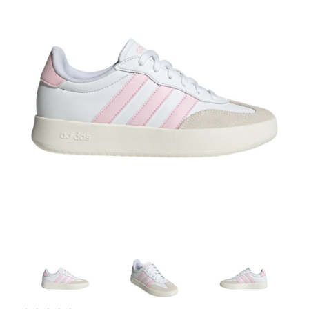
Artesanía
Oficina y
Papelería
Para Canarias,
Ceuta y Melilla
Más
populares
Bono
Cultural
Nuestros
vendedores
Las
novedades
de Correos
Market