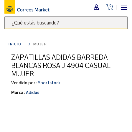
0
Menú
¿Qué estás buscando?
Nuestro
catálogo
Escribe
palabras
INICIO
MUJER
clave
Alimentación
para
ZAPATILLAS ADIDAS BARREDA
Bebidas
buscar
BLANCAS ROSA JI4904 CASUAL
Ocio y cultura
productos
MUJER
en
Juguetes y
juegos
Correos
Vendido por :
Sportstock
Market
Libros y
Marca :
Adidas
.
revistas
Merchandising
y regalos
Tienda de
Correos