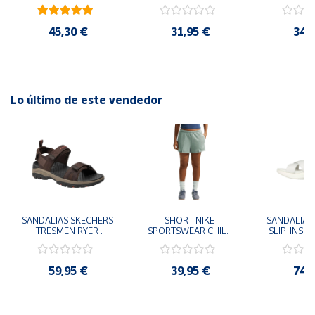
41
29x24.5x15 cm
Goku 29x
45,30 €
31,95 €
34,
Lo último de este vendedor
SANDALIAS SKECHERS 
SHORT NIKE 
SANDALIAS 
TRESMEN RYER 
SPORTSWEAR CHILL 
SLIP-INS U
MARRON CHOCOLATE 
TERRY VERDE II3980-
3.0 NEVER
205112-CHOC 
006 PANTALONES 
BLANCO
HOMBRE SANDALIAS 
CORTOS MUJER
119975
59,95 €
39,95 €
74,
COMODAS
SANDALIAS
MU