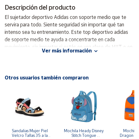
Descripción del producto
Cuenta
El sujetador deportivo Adidas con soporte medio que te
servira para todo. Siente seguridad sin importar qué tan
Área
intenso sea tu entrenamiento. Este top deportivo adidas
cliente
de soporte medio te ayuda a concentrarte en cada
movimiento, sin importar si estás en una clase de HIIT o en
Ver más información
un partido amistoso. Su tejido suave se siente fresco y el
Ubicación
tejido con tecnología de absorción AEROREADY se encarga
de mantener tu cuerpo seco en todo momento. Este
Península
producto está hecho con una serie de materiales reciclados
Otros usuarios también compraron
y
y al menos un 70% de contenido reciclado, y representa
Baleares
solo una de nuestras soluciones para ayudar a ponerle fin a
Canarias,
la contaminación por plástico. juste ceñido con soporte
Ceuta y
Melilla
medio Diseño sin cierre Tejido entrelazado 89 % poliéster
reciclado, 11 % elastano AEROREADY Almohadillas
removibles Tallas extendidas disponibles
Sandalias Mujer Piel 
Mochila Heady Disney 
Mochila  
Velcro Tallas 35 a la 
Stitch Tongue 
Dragon Bal