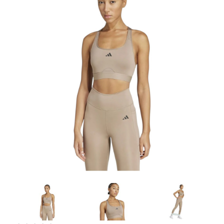
Artesanía
Oficina y
Papelería
Para Canarias,
Ceuta y Melilla
Más
populares
Bono
Cultural
Nuestros
vendedores
Las
novedades
de Correos
Market