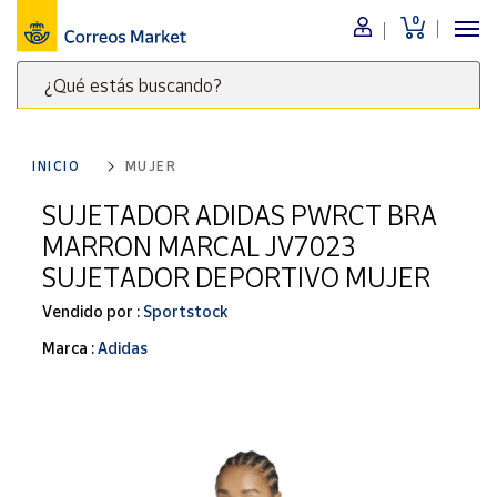
0
Menú
¿Qué estás buscando?
Nuestro
catálogo
Escribe
palabras
INICIO
MUJER
clave
Alimentación
para
SUJETADOR ADIDAS PWRCT BRA
Bebidas
buscar
MARRON MARCAL JV7023
Ocio y cultura
productos
SUJETADOR DEPORTIVO MUJER
en
Juguetes y
juegos
Correos
Vendido por :
Sportstock
Market
Libros y
Marca :
Adidas
.
revistas
Merchandising
y regalos
Tienda de
Correos