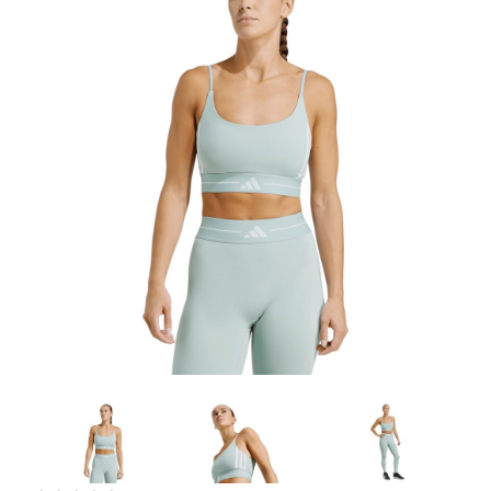
Artesanía
Oficina y
Papelería
Para Canarias,
Ceuta y Melilla
Más
populares
Bono
Cultural
Nuestros
vendedores
Las
novedades
de Correos
Market