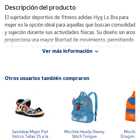
Descripción del producto
Cuenta
El sujetador deportivo de fitness adidas Hyg Ls Bra para
mujer es la opción ideal para aquellas que buscan comodidad
Área
y sujeción durante sus actividades físicas. Su diseño sin aros
cliente
proporciona una mayor libertad de movimiento, permitiendo
realizar ejercicios de forma más natural y cómoda. Este
Ver más información
sujetador cuenta con un corte ajustado que ofrece sujeción
Ubicación
media, perfecta para entrenamientos y rutinas de fitness
de intensidad moderada. Gracias a la tecnología Climacool,
Península
regula la temperatura corporal y expulsa la humedad,
Otros usuarios también compraron
y
asegurando que te mantengas fresca y seca durante tus
Baleares
sesiones. Su material resistente garantiza durabilidad,
Canarias,
mientras que el logo de la marca añade un toque de estilo.
Ceuta y
Melilla
Este sujetador es perfecto para usar en el gimnasio, al aire
libre o en cualquier contexto donde desees sentirte segura
y cómoda. - Diseño sin aros que permite una libertad de
movimiento excepcional. - Corte ajustado que brinda una
Sandalias Mujer Piel 
Mochila Heady Disney 
Mochila  
Velcro Tallas 35 a la 
Stitch Tongue 
Dragon Bal
sujeción ideal para entrenamientos de fitness. - Tecnología