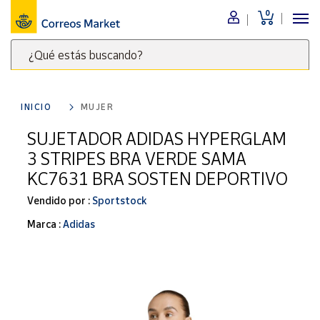
0
Menú
¿Qué estás buscando?
Nuestro
catálogo
Escribe
palabras
INICIO
MUJER
clave
Alimentación
para
SUJETADOR ADIDAS HYPERGLAM
Bebidas
buscar
3 STRIPES BRA VERDE SAMA
Ocio y cultura
productos
KC7631 BRA SOSTEN DEPORTIVO
en
Juguetes y
juegos
Correos
Vendido por :
Sportstock
Market
Libros y
Marca :
Adidas
.
revistas
Merchandising
y regalos
Tienda de
Correos