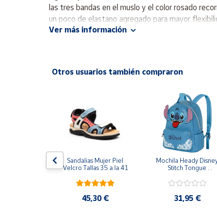
Productos
las tres bandas en el muslo y el color rosado reco
Solidarios
un poco de elastano agregado para mayor flexibili
Ver más información
Ayuda
Centro
Otros usuarios también compraron
de ayuda
Contacto
Vendedores
Mapa de
vendedores
T NIKE 
Sandalias Mujer Piel 
Mochila Heady Disney
EAR CHILL 
Velcro Tallas 35 a la 41
Stitch Tongue 
GRO II3980-
29x24.5x15 cm
Hazte
NTALONES 
vendedor
S MUJER
,95 €
45,30 €
31,95 €
Área
vendedor