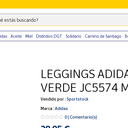
é estás buscando?
Escribe
palabras
clave
idas
Aceite
Miel
Distintivo DGT
Solidario
Camino de Santiago
B
para
buscar
productos
en
LEGGINGS ADIDA
Correos
Market
VERDE JC5574 
.
Vendido por :
Sportstock
Marca :
Adidas
0 | Comentario(s)