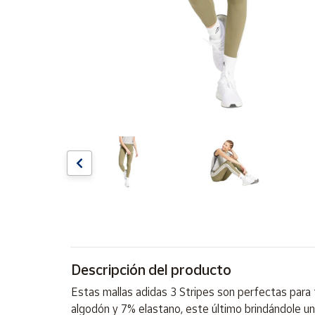
Artesanía
Oficina y
Papelería
Para Canarias,
Ceuta y Melilla
Más
populares
Bono
Cultural
Nuestros
vendedores
Las
novedades
Descripción del producto
de Correos
Market
Estas mallas adidas 3 Stripes son perfectas para 
algodón y 7% elastano, este último brindándole una