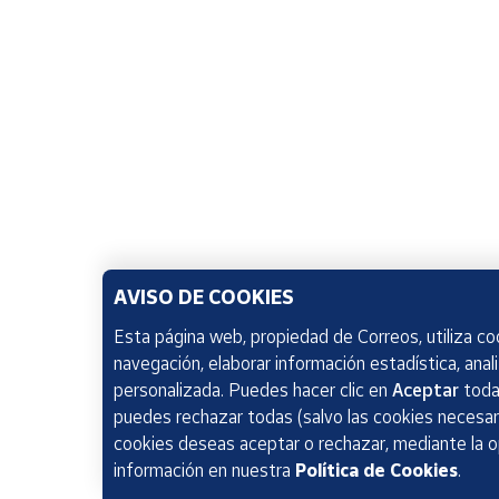
AVISO DE COOKIES
Esta página web, propiedad de Correos, utiliza coo
navegación, elaborar información estadística, anal
personalizada. Puedes hacer clic en
Aceptar
todas
puedes rechazar todas (salvo las cookies necesari
cookies deseas aceptar o rechazar, mediante la 
información en nuestra
Política de Cookies
.