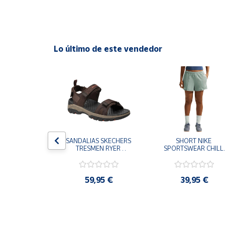
Cuenta
Lo último de este vendedor
Área
cliente
Ubicación
Península
y
Baleares
S CHAMPION 
SANDALIAS SKECHERS 
SHORT NIKE 
 TD NEGRO 
TRESMEN RYER 
SPORTSWEAR CHILL 
Canarias,
9-KK002 
MARRON CHOCOLATE 
TERRY VERDE II3980
Ceuta y
 NIÑO NIÑA
205112-CHOC 
006 PANTALONES 
HOMBRE SANDALIAS 
CORTOS MUJER
Melilla
COMODAS
,95 €
59,95 €
39,95 €