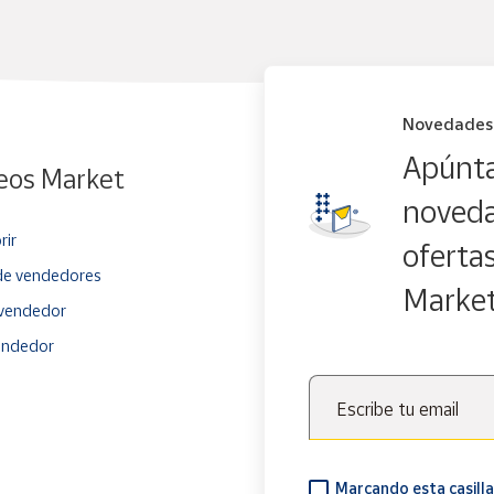
Novedades
Apúnta
eos Market
noveda
rir
oferta
e vendedores
Marke
vendedor
endedor
Escribe tu email
Marcando esta casilla