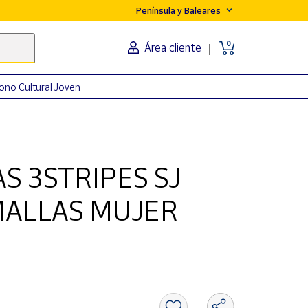
Península y Baleares
0
Área cliente
ono Cultural Joven
S 3STRIPES SJ
MALLAS MUJER