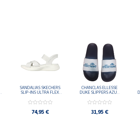
SANDALIAS SKECHERS 
CHANCLAS ELLESSE 
SLIP-INS ULTRA FLEX 
DUKE SLIPPERS AZUL 
D
-
3.0 NEVER BETTER 
MARINO 
BLANCO OFF 119975-
ADELAIDE022-E-
OFWT SANDALIAS 
EVAPVC-153 FLIP 
COMODAS MUJER
FLOP SANDALIAS 
74,95 €
31,95 €
COMODAS HOMBRE