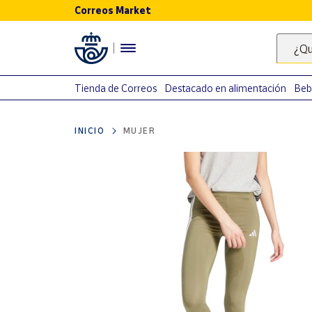
Correos Market
Menú
¿Qu
Nuestro
catálogo
Tienda de Correos
Destacado en alimentación
Beb
Alimentación
INICIO
MUJER
Bebidas
Ocio y cultura
Juguetes y
juegos
Libros y
revistas
Merchandising
y regalos
Tienda de
Correos