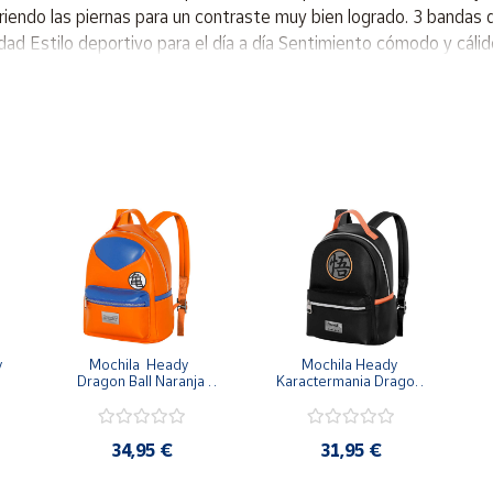
rriendo las piernas para un contraste muy bien logrado. 3 bandas 
dad Estilo deportivo para el día a día Sentimiento cómodo y cáli
 
Mochila  Heady  
Mochila Heady 
Dragon Ball Naranja 
Karactermania Dragon 
Goku 29x24.5x15cm
Ball Negra Simbolo
34,95 €
31,95 €