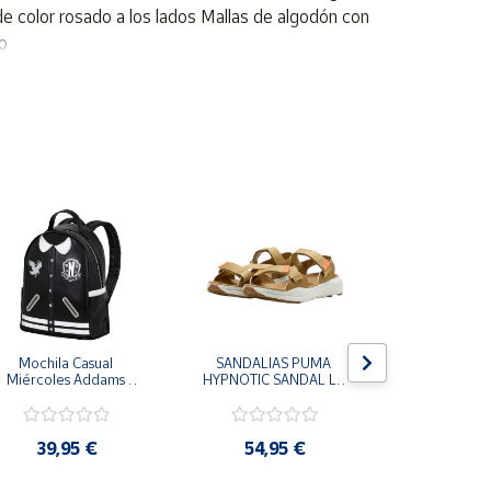
de color rosado a los lados Mallas de algodón con
do
Mochila Casual 
SANDALIAS PUMA 
CHANCLAS
Miércoles Addams 
HYPNOTIC SANDAL LT 
MORRO LE
Wednesday
MARRON COFFEE MILK 
MUJER FLI
404844-03 CHANCLAS 
FFW0270
COMODAS MUJER
39,95 €
54,95 €
25,9