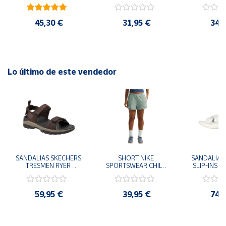
41
29x24.5x15 cm
Goku 29x
(reciclado). -Acolchada. -Bolsillos laterales. -Puños
elásticos.
45,30 €
31,95 €
34,
Lo último de este vendedor
SANDALIAS SKECHERS 
SHORT NIKE 
SANDALIAS 
TRESMEN RYER 
SPORTSWEAR CHILL 
SLIP-INS U
MARRON CHOCOLATE 
TERRY VERDE II3980-
3.0 NEVER
205112-CHOC 
006 PANTALONES 
BLANCO
HOMBRE SANDALIAS 
CORTOS MUJER
119975
59,95 €
39,95 €
74,
COMODAS
SANDALIAS
MU