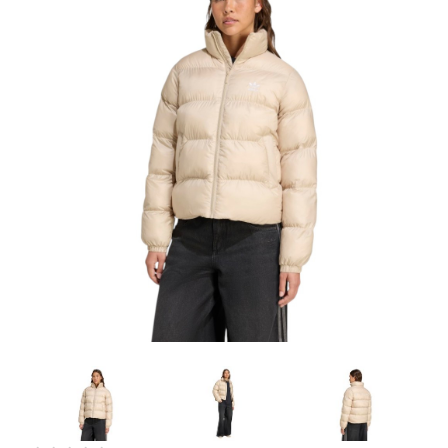
Artesanía
Oficina y
Papelería
Para Canarias,
Ceuta y Melilla
Más
populares
Bono
Cultural
Nuestros
vendedores
Las
novedades
de Correos
Market