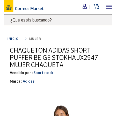
0
Menú
¿Qué estás buscando?
Nuestro
catálogo
Escribe
palabras
INICIO
MUJER
clave
Alimentación
para
CHAQUETON ADIDAS SHORT
Bebidas
buscar
PUFFER BEIGE STOKHA JX2947
Ocio y cultura
productos
MUJER CHAQUETA
en
Juguetes y
juegos
Correos
Vendido por :
Sportstock
Market
Libros y
Marca :
Adidas
.
revistas
Merchandising
y regalos
Tienda de
Correos