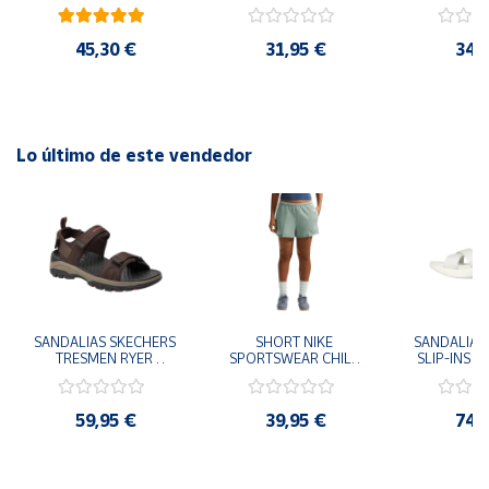
41
29x24.5x15 cm
Goku 29x
45,30 €
31,95 €
34,
Lo último de este vendedor
SANDALIAS SKECHERS 
SHORT NIKE 
SANDALIAS 
TRESMEN RYER 
SPORTSWEAR CHILL 
SLIP-INS U
MARRON CHOCOLATE 
TERRY VERDE II3980-
3.0 NEVER
205112-CHOC 
006 PANTALONES 
BLANCO
HOMBRE SANDALIAS 
CORTOS MUJER
119975
59,95 €
39,95 €
74,
COMODAS
SANDALIAS
MU