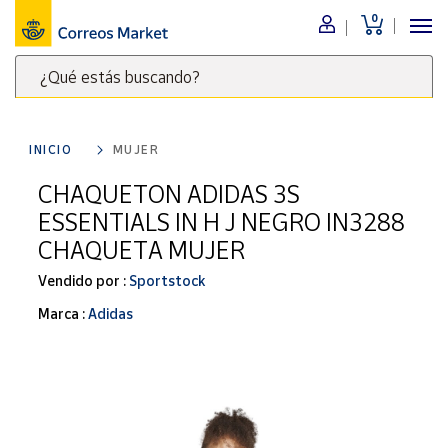
0
Menú
¿Qué estás buscando?
Nuestro
catálogo
Escribe
palabras
INICIO
MUJER
clave
Alimentación
para
CHAQUETON ADIDAS 3S
Bebidas
buscar
ESSENTIALS IN H J NEGRO IN3288
Ocio y cultura
productos
CHAQUETA MUJER
en
Juguetes y
juegos
Correos
Vendido por :
Sportstock
Market
Libros y
Marca :
Adidas
.
revistas
Merchandising
y regalos
Tienda de
Correos