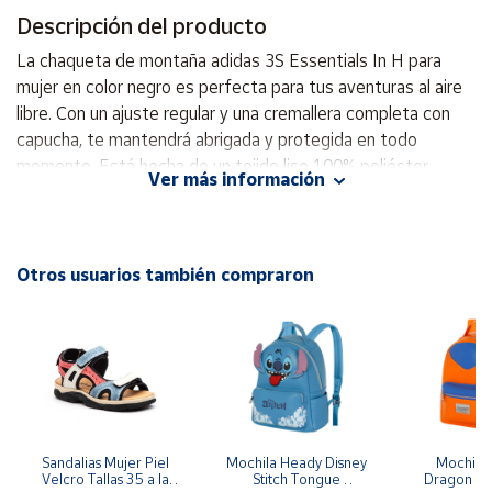
Descripción del producto
Cuenta
La chaqueta de montaña adidas 3S Essentials In H para
mujer en color negro es perfecta para tus aventuras al aire
Área
libre. Con un ajuste regular y una cremallera completa con
cliente
capucha, te mantendrá abrigada y protegida en todo
momento. Está hecha de un tejido liso 100% poliéster
Ver más información
reciclado, lo que la hace eco-friendly. Además, cuenta con
Ubicación
bolsillos delanteros con broches para guardar tus
pertenencias de forma segura. Los puños elásticos y el
Península
ribete de la capucha te brindan un ajuste cómodo y seguro.
Otros usuarios también compraron
y
También tiene un acabado repelente al agua sin PFC, para
Baleares
mantenerte seca en caso de lluvia. Ajuste regular Cremallera
Canarias,
completa con capucha Tejido liso 100% poliéster reciclado
Ceuta y
Melilla
Bolsillos delanteros con broches Puños elásticos y ribete
de capucha. Acabado repelente al agua sin PFC
Sandalias Mujer Piel 
Mochila Heady Disney 
Mochila  
Velcro Tallas 35 a la 
Stitch Tongue 
Dragon Bal