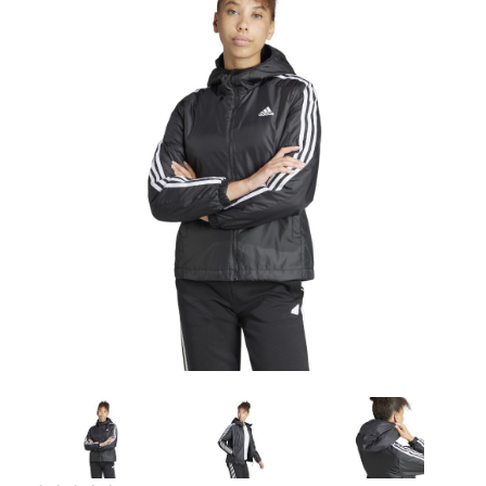
Artesanía
Oficina y
Papelería
Para Canarias,
Ceuta y Melilla
Más
populares
Bono
Cultural
Nuestros
vendedores
Las
novedades
de Correos
Market