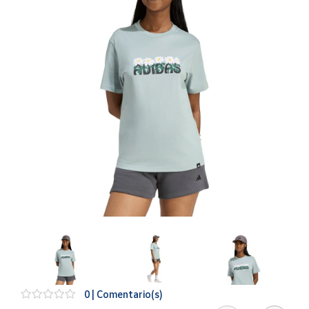
Artesanía
Oficina y
Papelería
Para Canarias,
Ceuta y Melilla
Más
populares
Bono
Cultural
Nuestros
vendedores
Las
novedades
de Correos
Market
0 | Comentario(s)