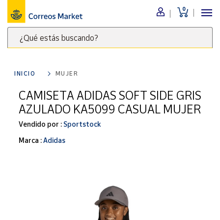
0
Menú
¿Qué estás buscando?
Nuestro
catálogo
Escribe
palabras
INICIO
MUJER
clave
Alimentación
para
CAMISETA ADIDAS SOFT SIDE GRIS
Bebidas
buscar
AZULADO KA5099 CASUAL MUJER
Ocio y cultura
productos
en
Vendido por :
Sportstock
Juguetes y
juegos
Correos
Marca :
Adidas
Market
Libros y
.
revistas
Merchandising
y regalos
Tienda de
Correos