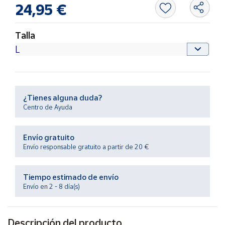
Productos
24,95 €
Solidarios
Talla
Ayuda
Centro
de ayuda
¿Tienes alguna duda?
Contacto
Centro de Ayuda
Vendedores
Envío gratuito
Envío responsable gratuito a partir de 20 €
Mapa de
vendedores
Tiempo estimado de envío
Hazte
Envío en 2 - 8 día(s)
vendedor
Área
vendedor
Descripción del producto