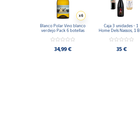
Artesanía
Oficina y
x6
Papelería
Blanco Polar Vino blanco 
Caja 3 unidades - 1 
Para Canarias,
verdejo Pack 6 botellas
Home Dels Nassos, 1 Ba
del Fanalet y un 
Ceuta y Melilla
Campanes de Lima
34,99 €
35 €
Más
populares
Bono
Cultural
Nuestros
vendedores
Las
novedades
de Correos
Market