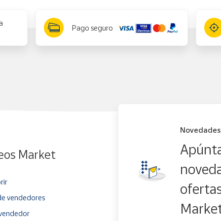
a
Pago seguro
Novedades
Apúnta
eos Market
noveda
rir
oferta
e vendedores
Marke
vendedor