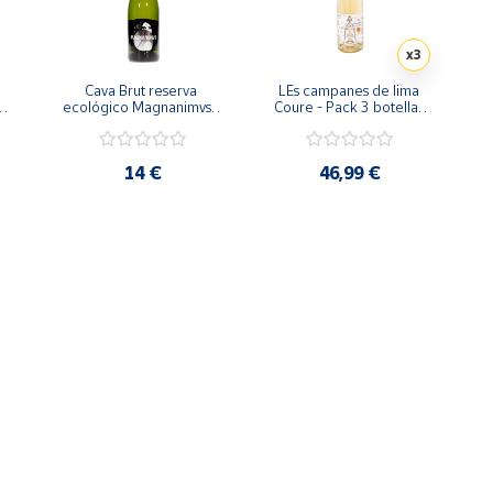
x3
Cava Brut reserva 
LEs campanes de lima 
ll 
ecológico Magnanimvs  - 
Coure - Pack 3 botellas 
Botella 75 cl
Vino blanco
14 €
46,99 €