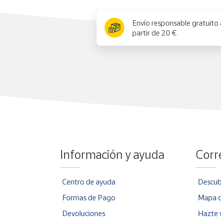
Productos
x
Solidarios
Envío responsable gratuito 
partir de 20 €
Ayuda
Centro
de ayuda
Contacto
Vendedores
Información y ayuda
Corr
Mapa de
vendedores
Hazte
Centro de ayuda
Descub
vendedor
Formas de Pago
Mapa d
Área
Devoluciones
Hazte 
vendedor