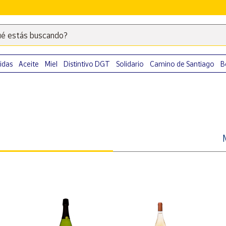
é estás buscando?
Escribe
palabras
clave
idas
Aceite
Miel
Distintivo DGT
Solidario
Camino de Santiago
B
para
buscar
productos
en
Correos
Market
.