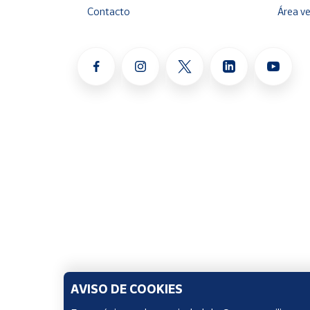
Contacto
Área v
Cuenta
Área
cliente
Ubicación
Península
y
Baleares
Canarias,
Ceuta y
Melilla
AVISO DE COOKIES