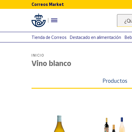
Correos Market
Menú
¿Qu
Nuestro
catálogo
Tienda de Correos
Destacado en alimentación
Beb
Alimentación
INICIO
Bebidas
Vino blanco
Ocio y cultura
Juguetes y
Productos
juegos
Libros y
revistas
Merchandising
y regalos
Tienda de
Correos