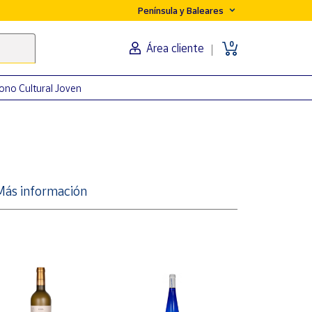
Península y Baleares
0
Área cliente
ono Cultural Joven
Más información