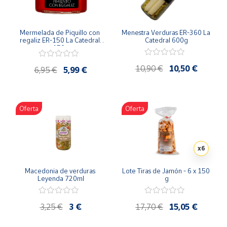
Mermelada de Piquillo con 
Menestra Verduras ER-360 La 
regaliz ER-150 La Catedral 
Catedral 600g
150g
10,90 €
10,50 €
6,95 €
5,99 €
Oferta
Oferta
x6
Macedonia de verduras 
Lote Tiras de Jamón - 6 x 150 
Leyenda 720ml
g
3,25 €
3 €
17,70 €
15,05 €