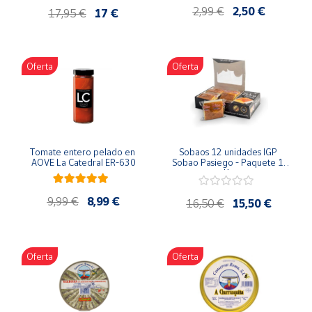
Artesanía
2,99 €
2,50 €
17,95 €
17 €
Oficina y
Papelería
Oferta
Oferta
Para Canarias,
Ceuta y Melilla
Más
populares
Tomate entero pelado en 
Sobaos 12 unidades IGP 
AOVE La Catedral ER-630
Sobao Pasiego - Paquete 1 
Kg
Bono
Cultural
9,99 €
8,99 €
16,50 €
15,50 €
Nuestros
vendedores
Las
Oferta
Oferta
novedades
de Correos
Market