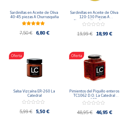
Productos
Solidarios
Sardinillas en Aceite de Oliva 
Sardinillas en Aceite de Oliva 
40-45 piezas A Churrusquiña
120-130 Piezas A 
Churrusquiña - Conservas 
Gallegas Premium
Ayuda
7,50 €
6,80 €
19,99 €
18,99 €
Centro
de ayuda
Oferta
Oferta
Contacto
Vendedores
Mapa de
Salsa Vizcaína ER-260 La 
Pimientos del Piquillo enteros 
vendedores
Catedral
TC1062 D.O. La Catedral 
975g
Hazte
vendedor
5,99 €
5,50 €
48,95 €
46,95 €
Área
vendedor