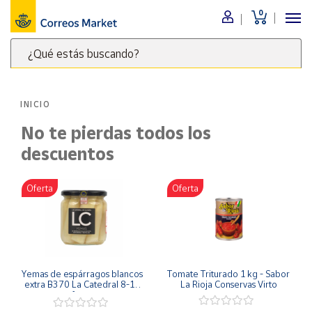
0
Menú
¿Qué estás buscando?
Nuestro
catálogo
Escribe
palabras
INICIO
clave
Alimentación
para
No te pierdas todos los
Bebidas
buscar
descuentos
Ocio y cultura
productos
en
Juguetes y
Oferta
Oferta
juegos
Correos
Market
Libros y
.
revistas
Merchandising
y regalos
Yemas de espárragos blancos 
Tomate Triturado 1 kg - Sabor 
extra B370 La Catedral 8-12 
La Rioja Conservas Virto
Tienda de
frutos
Correos