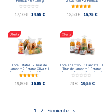
Hierbas - 6 x 150 g
2 Cachelo + 2 Hierbas
17,10 €
14,55 €
18,50 €
15,75 €
Oferta
Oferta
Lote Patatas - 2 Tiras de 
Lote Aperitivo - 3 Panceta + 1 
Jamón + 2 Patatas Oliva + 1 
Tiras de Jamón + 1 Patatas 
Patatas Cachelo + 1 Patatas 
Oliva+ 1 Patatas Cachelo + 1 
Hierbas
Patatas Hierbas
19,80 €
16,85 €
23 €
19,55 €
1
2
Siguiente