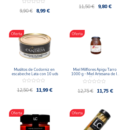
11,50 €
9,80 €
9,90 €
8,99 €
Oferta
Oferta
Muslitos de Codorniz en 
Miel Milflores Apigu Tarro 
escabeche Lata con 10 uds
1000 g - Miel Artesana de la 
Alcarria
12,50 €
11,99 €
12,75 €
11,75 €
Oferta
Oferta