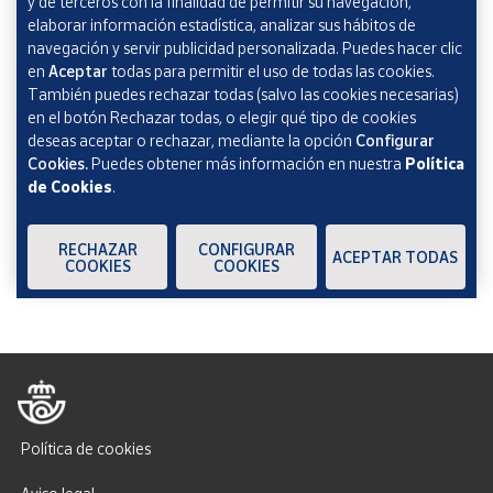
y de terceros con la finalidad de permitir su navegación,
Marcando esta casilla consiento la remisión de las
elaborar información estadística, analizar sus hábitos de
comunicaciones comerciales de acuerdo con la
Política
navegación y servir publicidad personalizada. Puedes hacer clic
de Protección de datos Novedades de Correos
en
Aceptar
todas para permitir el uso de todas las cookies.
Market
También puedes rechazar todas (salvo las cookies necesarias)
en el botón Rechazar todas, o elegir qué tipo de cookies
deseas aceptar o rechazar, mediante la opción
Configurar
Cookies.
Puedes obtener más información en nuestra
Política
de Cookies
.
Verificación reCAPTCHA
ENVIAR
RECHAZAR
CONFIGURAR
ACEPTAR TODAS
COOKIES
COOKIES
Política de cookies