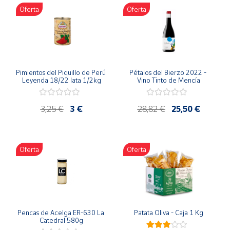
Oferta
Oferta
Cuenta
Área
cliente
Pimientos del Piquillo de Perú 
Pétalos del Bierzo 2022 - 
Leyenda 18/22 lata 1/2kg
Vino Tinto de Mencía
Ubicación
3,25 €
3 €
28,82 €
25,50 €
Península
y
Baleares
Oferta
Oferta
Canarias,
Ceuta y
Melilla
Pencas de Acelga ER-630 La 
Patata Oliva - Caja 1 Kg
Catedral 580g