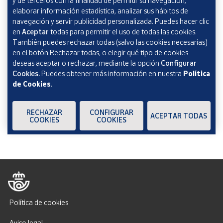
y de terceros con la finalidad de permitir su navegación,
Marcando esta casilla consiento la remisión de las
elaborar información estadística, analizar sus hábitos de
comunicaciones comerciales de acuerdo con la
Política
navegación y servir publicidad personalizada. Puedes hacer clic
de Protección de datos Novedades de Correos
en
Aceptar
todas para permitir el uso de todas las cookies.
Market
También puedes rechazar todas (salvo las cookies necesarias)
en el botón Rechazar todas, o elegir qué tipo de cookies
deseas aceptar o rechazar, mediante la opción
Configurar
Cookies.
Puedes obtener más información en nuestra
Política
de Cookies
.
Verificación reCAPTCHA
ENVIAR
RECHAZAR
CONFIGURAR
ACEPTAR TODAS
COOKIES
COOKIES
Política de cookies
Aviso legal