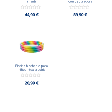
infantil
con depuradora
Artesanía
Oficina y
44,90 €
89,90 €
Papelería
Para Canarias,
Ceuta y Melilla
Más
populares
Bono
Piscina hinchable para 
Cultural
niños intex arcoíris
Nuestros
vendedores
28,99 €
Las
novedades
de Correos
Market