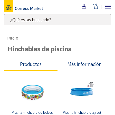
0
Menú
¿Qué estás buscando?
Nuestro
catálogo
Escribe
palabras
INICIO
clave
Alimentación
para
Hinchables de piscina
Bebidas
buscar
Ocio y cultura
productos
Productos
Más información
en
Juguetes y
juegos
Correos
Market
Libros y
.
revistas
Merchandising
y regalos
Tienda de
Correos
Piscina hinchable de bebes 
Piscina hinchable easy set 