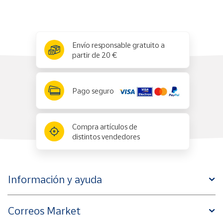
Productos
Solidarios
x
✕
Ayuda
Envío responsable gratuito a
partir de 20 €
Centro
de ayuda
Pago seguro
Contacto
Compra artículos de
Vendedores
distintos vendedores
Mapa de
vendedores
Información y ayuda
Hazte
vendedor
Área
Correos Market
vendedor