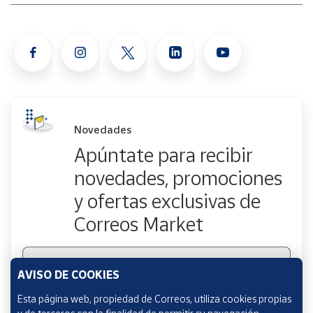
Cuenta
Área
cliente
Ubicación
Novedades
Apúntate para recibir
Península
novedades, promociones
y
Baleares
y ofertas exclusivas de
Canarias,
Correos Market
Ceuta y
Melilla
Escribe tu email
AVISO DE COOKIES
Esta página web, propiedad de Correos, utiliza cookies propias