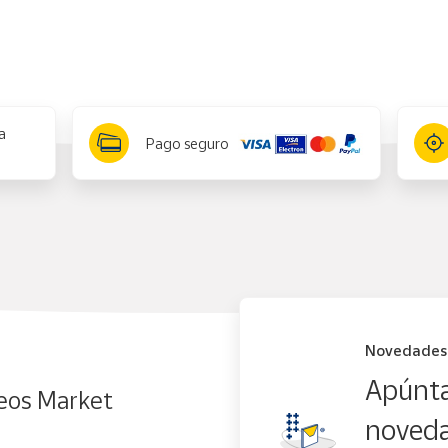
a
Pago seguro
Novedades
Apúnta
eos Market
noveda