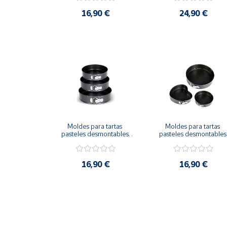
Artesanía
16,90 €
24,90 €
Oficina y
Papelería
Para Canarias,
Ceuta y Melilla
Más
populares
Moldes para tartas 
Moldes para tartas 
Bono
pasteles desmontables 
pasteles desmontables 
Cultural
antiadherentes
antiadherentes circulo y
corazón
Nuestros
vendedores
16,90 €
16,90 €
Las
novedades
de Correos
Market