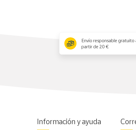
Productos
Solidarios
Ayuda
x
Envío responsable gratuito 
Centro
partir de 20 €
de ayuda
Contacto
Vendedores
Mapa de
vendedores
Hazte
vendedor
Información y ayuda
Corr
Área
vendedor