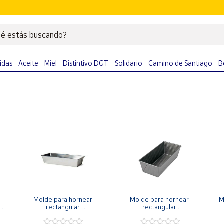
é estás buscando?
Escribe
palabras
clave
idas
Aceite
Miel
Distintivo DGT
Solidario
Camino de Santiago
B
para
buscar
productos
en
Correos
Market
.
Molde para hornear 
Molde para hornear 
M
rectangular 
rectangular 
antiadherente
antiadherente negro
a