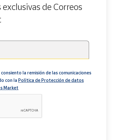
s exclusivas de Correos
t
 consiento la remisión de las comunicaciones
do con la
Política de Protección de datos
s Market
A