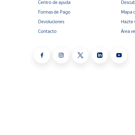
Centro de ayuda
Descub
Formas de Pago
Mapa d
Cuenta
Devoluciones
Hazte 
Área
Contacto
Área v
cliente
Ubicación
Península
y
Baleares
Canarias,
Ceuta y
Melilla