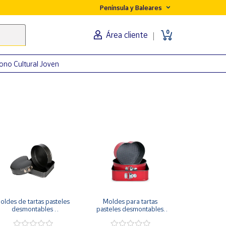
Península y Baleares
0
Área cliente
ono Cultural Joven
oldes de tartas pasteles 
Moldes para tartas 
desmontables 
pasteles desmontables 
ntiadherentes cuadrado, 
antiadherentes
circulo y corazón negro