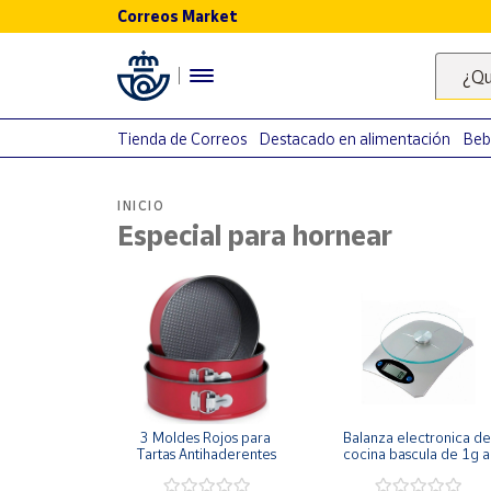
Correos Market
Menú
¿Qu
Nuestro
catálogo
Tienda de Correos
Destacado en alimentación
Beb
Alimentación
INICIO
Bebidas
Especial para hornear
Ocio y cultura
Juguetes y
juegos
Libros y
revistas
Merchandising
y regalos
3 Moldes Rojos para 
Balanza electronica de 
Tienda de
Tartas Antihaderentes
cocina bascula de 1g a 
Correos
5000g 5Kg peso de 
cocina