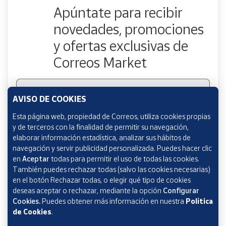
Productos
Apúntate para recibir
Solidarios
novedades, promociones
y ofertas exclusivas de
Ayuda
Correos Market
Centro
de ayuda
Escribe tu email
AVISO DE COOKIES
Contacto
Esta página web, propiedad de Correos, utiliza cookies propias
y de terceros con la finalidad de permitir su navegación,
Vendedores
Marcando esta casilla consiento la remisión de las
elaborar información estadística, analizar sus hábitos de
comunicaciones comerciales de acuerdo con la
Política
navegación y servir publicidad personalizada. Puedes hacer clic
de Protección de datos Novedades de Correos
Mapa de
en
Aceptar
todas para permitir el uso de todas las cookies.
vendedores
Market
También puedes rechazar todas (salvo las cookies necesarias)
en el botón Rechazar todas, o elegir qué tipo de cookies
Hazte
deseas aceptar o rechazar, mediante la opción
Configurar
vendedor
Cookies.
Puedes obtener más información en nuestra
Política
Área
de Cookies
.
vendedor
Verificación reCAPTCHA