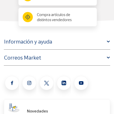
Artesanía
Oficina y
Compra artículos de
Papelería
distintos vendedores
Para Canarias,
Ceuta y Melilla
Información y ayuda
Más
populares
Correos Market
Bono
Cultural
Nuestros
vendedores
Las
novedades
de Correos
Market
Novedades