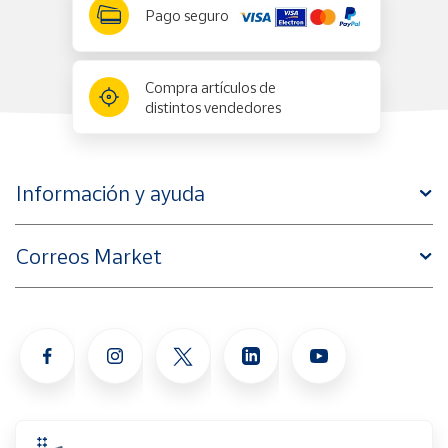
Artesanía
Pago seguro
Oficina y
Papelería
Compra artículos de
Para Canarias,
distintos vendedores
Ceuta y Melilla
Más
Información y ayuda
populares
Bono
Correos Market
Cultural
Nuestros
vendedores
Las
novedades
de Correos
Market