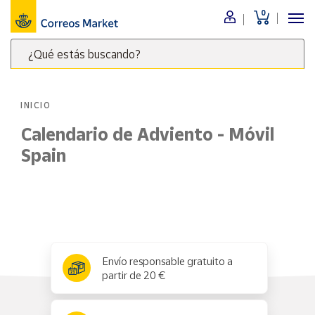
0
Menú
¿Qué estás buscando?
Nuestro
catálogo
Escribe
palabras
INICIO
clave
Alimentación
para
Calendario de Adviento - Móvil
Bebidas
buscar
Spain
Ocio y cultura
productos
en
Juguetes y
juegos
Correos
Market
Libros y
.
revistas
Merchandising
x
✕
Envío responsable gratuito a
y regalos
partir de 20 €
Tienda de
Correos