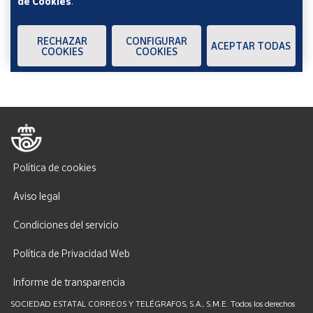
de Cookies
.
Verificación reCAPTCHA
ENVIAR
Cuenta
RECHAZAR
CONFIGURAR
ACEPTAR TODAS
COOKIES
COOKIES
Área
cliente
Ubicación
Península
Política de cookies
y
Baleares
Aviso legal
Canarias,
Condiciones del servicio
Ceuta y
Melilla
Política de Privacidad Web
Informe de transparencia
SOCIEDAD ESTATAL CORREOS Y TELÉGRAFOS, S.A., S.M.E. Todos los derechos