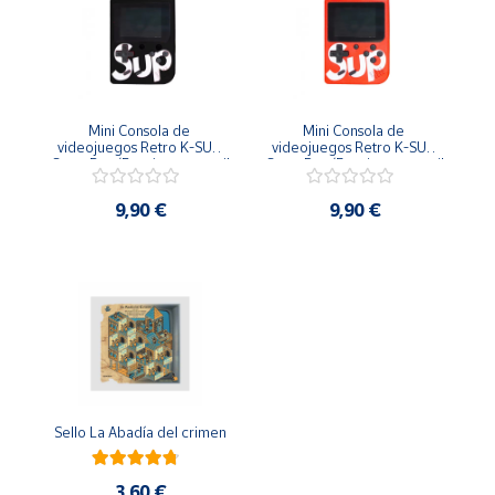
Productos
Solidarios
Ayuda
Mini Consola de 
Mini Consola de 
videojuegos Retro K-SUP 
videojuegos Retro K-SUP 
Centro
GameBox (Funciona portatil 
GameBox (Funciona portatil 
de ayuda
y conectada a TV) - Negro
y conectada a TV) - Rojo
9,90 €
9,90 €
Contacto
Vendedores
Mapa de
vendedores
Hazte
vendedor
Sello La Abadía del crimen
Área
vendedor
3,60 €