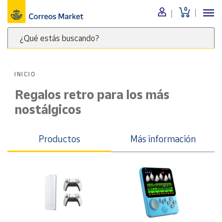
0
Menú
¿Qué estás buscando?
Nuestro
catálogo
Escribe
palabras
INICIO
clave
Alimentación
para
Regalos retro para los más
Bebidas
buscar
nostálgicos
Ocio y cultura
productos
en
Juguetes y
juegos
Correos
Productos
Más información
Market
Libros y
.
revistas
Merchandising
y regalos
Tienda de
Correos