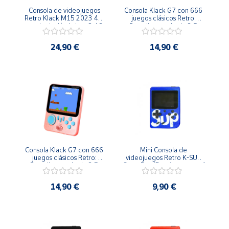
Artesanía
Consola de videojuegos 
Consola Klack G7 con 666 
Retro Klack M15 2023 4K, 
juegos clásicos Retro: 
Oficina y
mandos inalámbricos 2.4G, 
Pantalla grande de 3,5 
Papelería
salida HD, 64G, 20000 
pulgadas y conectividad a 
juegos
TV - Azul
24,90 €
14,90 €
Para Canarias,
Ceuta y Melilla
Más
populares
Bono
Cultural
Consola Klack G7 con 666 
Mini Consola de 
Nuestros
juegos clásicos Retro: 
videojuegos Retro K-SUP 
vendedores
Pantalla grande de 3,5 
GameBox (Funciona portatil 
pulgadas y conectividad a 
y conectada a TV) - Azul
Las
TV - Rosa
14,90 €
9,90 €
novedades
de Correos
Market