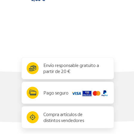
Cuenta
Área
cliente
Ubicación
x
✕
Envío responsable gratuito a
Península
partir de 20 €
y
Baleares
Canarias,
Pago seguro
Ceuta y
Melilla
Compra artículos de
distintos vendedores