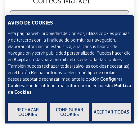
Correos Market
Escribe tu email
AVISO DE COOKIES
Esta página web, propiedad de Correos, utiliza cookies propias
y de terceros con la finalidad de permitir su navegación,
Marcando esta casilla consiento la remisión de las
elaborar información estadística, analizar sus hábitos de
comunicaciones comerciales de acuerdo con la
Política
navegación y servir publicidad personalizada. Puedes hacer clic
de Protección de datos Novedades de Correos
en
Aceptar
todas para permitir el uso de todas las cookies.
Market
También puedes rechazar todas (salvo las cookies necesarias)
en el botón Rechazar todas, o elegir qué tipo de cookies
deseas aceptar o rechazar, mediante la opción
Configurar
Cookies.
Puedes obtener más información en nuestra
Política
de Cookies
.
Verificación reCAPTCHA
ENVIAR
RECHAZAR
CONFIGURAR
ACEPTAR TODAS
COOKIES
COOKIES