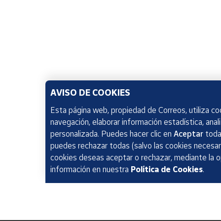
AVISO DE COOKIES
Esta página web, propiedad de Correos, utiliza coo
navegación, elaborar información estadística, anal
personalizada. Puedes hacer clic en
Aceptar
todas
puedes rechazar todas (salvo las cookies necesari
cookies deseas aceptar o rechazar, mediante la 
información en nuestra
Política de Cookies
.