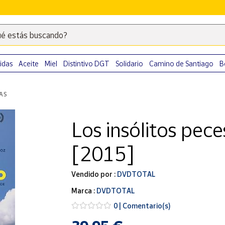
é estás buscando?
Escribe
palabras
clave
idas
Aceite
Miel
Distintivo DGT
Solidario
Camino de Santiago
B
para
buscar
LAS
productos
en
Los insólitos pec
Correos
Market
[2015]
.
Vendido por :
DVDTOTAL
Marca :
DVDTOTAL
0 | Comentario(s)