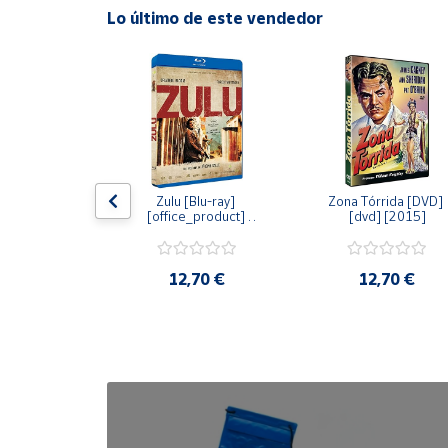
Lo último de este vendedor
Cuenta
Área
cliente
Ubicación
dy [Blu-ray] 
Zulu [Blu-ray] 
Zona Tórrida [DVD] 
ay] [2015]
[office_product] 
[dvd] [2015]
[2015]
Península
y
Baleares
20 €
12,70 €
12,70 €
Canarias,
Ceuta y
Melilla