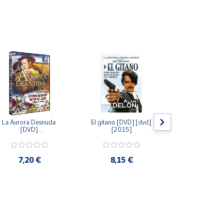
La Aurora Desnuda 
El gitano [DVD] [dvd] 
Pack: La C
[DVD] 
[2015]
Jersey + Sere
[unknown_binding] 
Algo Que Co
[2013]
ray] [blu_r
7,20 €
8,15 €
9,6