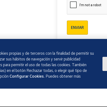
Verificación reCAPTCH
ENVIAR
kies propias y de terceros con la finalidad de permitir su
izar sus hábitos de navegación y servir publicidad
 para permitir el uso de todas las cookies. También
as) en el botón Rechazar todas, o elegir qué tipo de
opción
Configurar Cookies.
Puedes obtener más