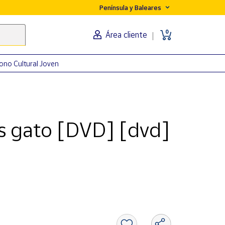
Península y Baleares
0
Área cliente
ono Cultural Joven
es gato [DVD] [dvd]