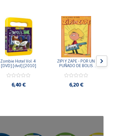
Zombie Hotel Vol. 4 
ZIPI Y ZAPE - POR UN 
Zipi y Z
[DVD] [dvd] [2010]
PUÑADO DE BOLIS 
¿Hermanitos.
[unknown_binding]
gracias! (D
[unknown_
6,40 €
6,20 €
9,2