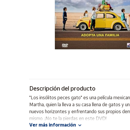
Artesanía
Oficina y
Papelería
Para Canarias,
Ceuta y Melilla
Más
populares
Bono
Cultural
Descripción del producto
Nuestros
vendedores
"Los insólitos peces gato" es una película mexica
Las
Martha, quien la lleva a su casa llena de gatos y un
novedades
nuevos horizontes y enfrentando sus propios demo
de Correos
Market
mismo. ¡No te la pierdas en este DVD!
Ver más información