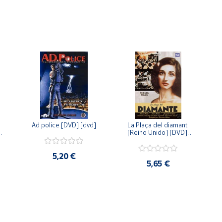
Ad police [DVD] [dvd]
La Plaça del diamant 
 
[Reino Unido] [DVD] 
 
[dvd]
5,20 €
5,65 €