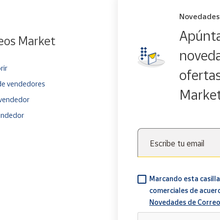
Novedades
Apúnta
eos Market
noveda
rir
oferta
e vendedores
Marke
vendedor
endedor
Escribe tu email
Marcando esta casilla
comerciales de acuer
Novedades de Correo