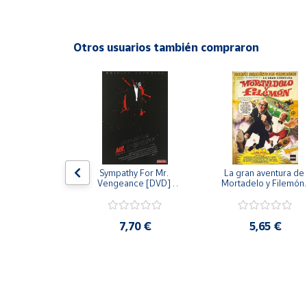
Productos
Solidarios
Otros usuarios también compraron
Ayuda
Centro
de ayuda
Contacto
 [DVD] [dvd]
Sympathy For Mr. 
La gran aventura de 
Vendedores
Vengeance [DVD] 
Mortadelo y Filemón/
[dvd] [2008]
10 años de Pendelton
[dvd] [2003]
Mapa de
,20 €
7,70 €
5,65 €
vendedores
Hazte
vendedor
Área
vendedor