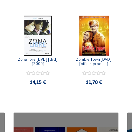
Zona libre [DVD] [dvd] 
Zombie Town [DVD] 
[2009]
[office_product] 
[2010]
14,15 €
11,70 €