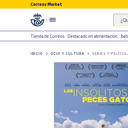
Correos Market
Menú
¿Qu
Nuestro
catálogo
Tienda de Correos
Destacado en alimentación
Beb
Alimentación
INICIO
OCIO Y CULTURA
SERIES Y PELÍCU
Bebidas
Ocio y cultura
Juguetes y
juegos
Libros y
revistas
Merchandising
y regalos
Tienda de
Correos