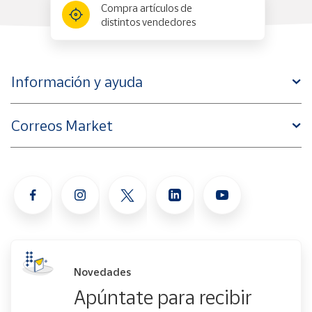
Productos
Compra artículos de
Solidarios
distintos vendedores
Ayuda
Información y ayuda
Centro
de ayuda
Correos Market
Contacto
Vendedores
Mapa de
vendedores
Hazte
vendedor
Novedades
Área
Apúntate para recibir
vendedor