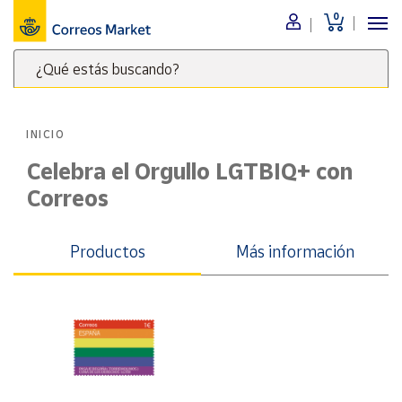
0
Menú
¿Qué estás buscando?
Nuestro
catálogo
Escribe
palabras
INICIO
clave
Alimentación
para
Celebra el Orgullo LGTBIQ+ con
Bebidas
buscar
Correos
Ocio y cultura
productos
en
Juguetes y
juegos
Correos
Productos
Más información
Market
Libros y
.
revistas
Merchandising
y regalos
Tienda de
Correos