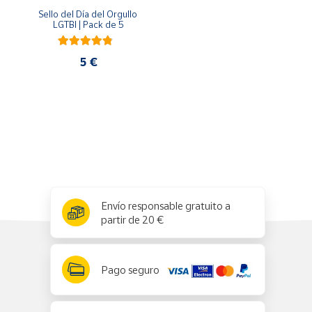
Artesanía
Sello del Día del Orgullo 
LGTBI | Pack de 5
Oficina y
Papelería
5 €
Para Canarias,
Ceuta y Melilla
Más
populares
Bono
Cultural
x
✕
Envío responsable gratuito a
Nuestros
partir de 20 €
vendedores
Las
novedades
Pago seguro
de Correos
Market