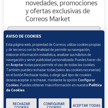
novedades, promociones
y ofertas exclusivas de
Cuenta
Correos Market
Área
cliente
Escribe tu email
AVISO DE COOKIES
Ubicación
Esta página web, propiedad de Correos, utiliza cookies propias
y de terceros con la finalidad de permitir su navegación,
Marcando esta casilla consiento la remisión de las
elaborar información estadística, analizar sus hábitos de
Península
comunicaciones comerciales de acuerdo con la
Política
navegación y servir publicidad personalizada. Puedes hacer clic
y
de Protección de datos Novedades de Correos
en
Aceptar
todas para permitir el uso de todas las cookies.
Baleares
Market
También puedes rechazar todas (salvo las cookies necesarias)
Canarias,
en el botón Rechazar todas, o elegir qué tipo de cookies
Ceuta y
deseas aceptar o rechazar, mediante la opción
Configurar
Melilla
Cookies.
Puedes obtener más información en nuestra
Política
de Cookies
.
Verificación reCAPTCHA
ENVIAR
RECHAZAR
CONFIGURAR
ACEPTAR TODAS
COOKIES
COOKIES