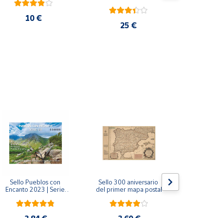
10 €
25 €
Sello Pueblos con 
Sello 300 aniversario 
Sello Mil
Encanto 2023 | Serie 
del primer mapa postal
funda
VIII I Bagergue, Briones, 
Monaste
Pedraza y Ponte 
Salvador d
Maceira | Hoja bloque
(Asturi