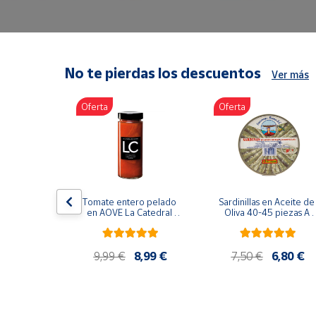
Artesanía
Oficina y
Papelería
Para Canarias,
No te pierdas los descuentos
Ver más
Ceuta y Melilla
Oferta
Oferta
Más
populares
Bono
Cultural
lancos 10-
Tomate entero pelado 
Sardinillas en Aceite de 
o gourmet 
Nuestros
en AOVE La Catedral 
Oliva 40-45 piezas A 
g
ER-630
Churrusquiña
vendedores
Las
9,99 €
9,99 €
8,99 €
7,50 €
6,80 €
novedades
de Correos
Market