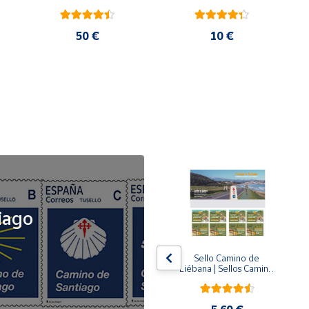
50 €
10 €
NOVEDAD
iago
x5
x5
Tusello Camino de 
Sello Camino de 
ck 
Santiago 2026 | La 
Liébana | Sellos Camino 
Flecha Amarilla | Tarifa 
de Santiago del Norte
A | Pack de 5