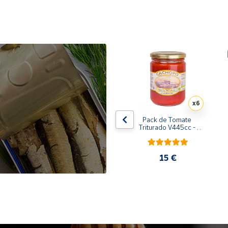
x10
x6
de 
Pack de 10 latas de 
Pack de Tomate 
 
Sardinillas en aceite de 
Triturado V445cc - 
oliva 125 ml
6x400g
31,35 €
15 €