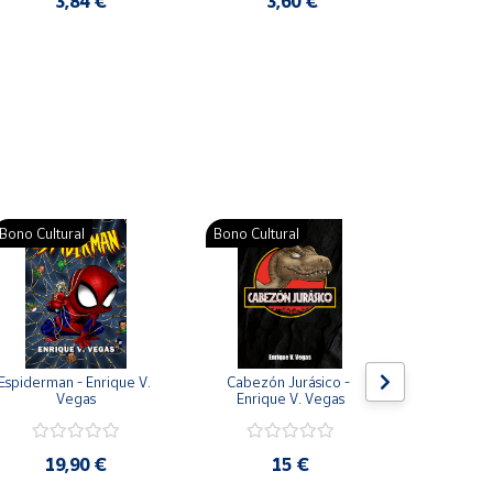
3,84 €
3,60 €
2
Pat
Bono Cultural
Bono Cultural
Bono Cult
Espiderman - Enrique V. 
Cabezón Jurásico - 
Jarripot
Vegas
Enrique V. Vegas
cabezón 
V
19,90 €
15 €
19