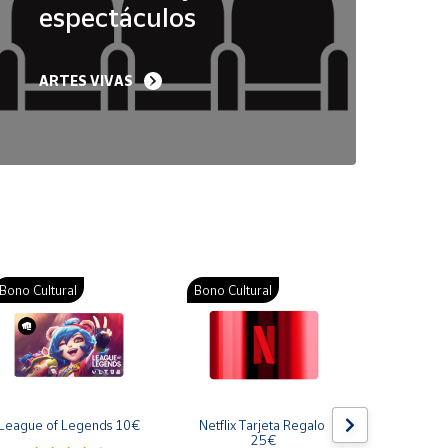
espectáculos
ARTES VIVAS
Bono Cultural
Bono Cultural
Bono Cult
League of Legends 10€
Netflix Tarjeta Regalo 
Gift Card
25€