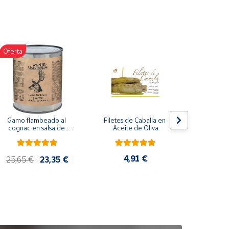
Oferta
Gamo flambeado al 
Filetes de Caballa en 
Pack 
cognac en salsa de 
Aceite de Oliva
compuesto
nueces (865 g)
de co
ela
artes
4,91 €
25,65 €
23,35 €