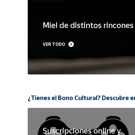
Cuenta
Miel de distintos rincone
Área
cliente
VER TODO
Ubicación
Península
y
Baleares
Canarias,
¿Tienes el Bono Cultural? Descubre e
Ceuta y
Melilla
Suscripciones online y