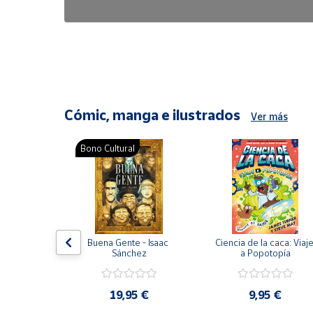
6,47 €
8,25 €
Cómic, manga e ilustrados
Ver más
Bono Cultural
ón del 
Buena Gente - Isaac 
Ciencia de la caca: Viaje
encia en 
Sánchez
a Popotopía
ic
9 €
19,95 €
9,95 €