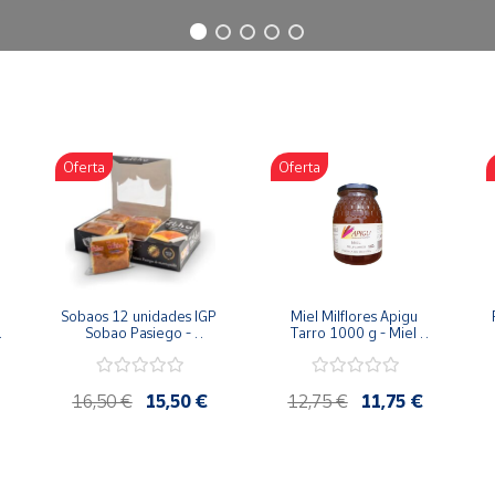
Oferta
Oferta
Sobaos 12 unidades IGP 
Miel Milflores Apigu 
Sobao Pasiego - 
Tarro 1000 g - Miel 
Paquete 1 Kg
Artesana de la Alcarria
16,50 €
15,50 €
12,75 €
11,75 €