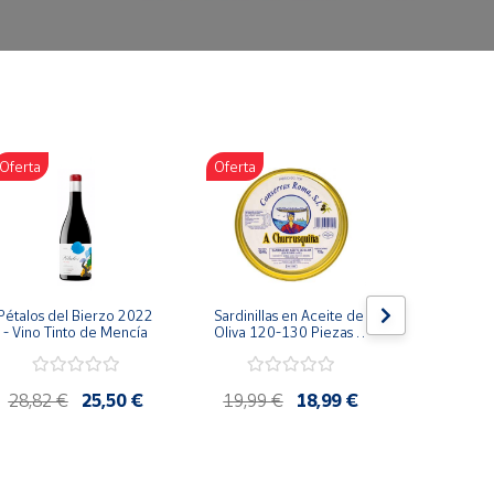
Oferta
Oferta
Oferta
Pétalos del Bierzo 2022 
Sardinillas en Aceite de 
Bonito d
- Vino Tinto de Mencía
Oliva 120-130 Piezas A 
escabeche
Churrusquiña - 
Conservas Gallegas 
Premium
28,82 €
25,50 €
19,99 €
18,99 €
4,85 