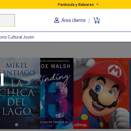
Península y Baleares
0
Área cliente
ono Cultural Joven
orma
l