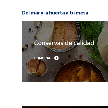
Productos
Solidarios
Del mar y la huerta a tu mesa
Ayuda
Oferta
Centro
de ayuda
Conservas de calidad
Contacto
Filetes de Melva 
Sardinillas en Aceite 
COMPRAR
Canutera de Barbate 
Oliva 40-45 piezas A
Vendedores
525 g
Churrusquiña
35,90 €
7,50 €
6,80 €
Mapa de
vendedores
Hazte
vendedor
Área
vendedor