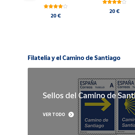
20 €
 €
20 €
Filatelia y el Camino de Santiago
Sellos del Camino de Sant
Sello Iglesia 
Sello Año Jubilar 
VER TODO
prerrománica de 
Lebaniego 2023 I Pa
Priesca. Asturias | Serie 
de 5
Patrimonio Histórico | 
Hoja Bloque