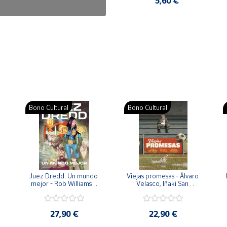
7,50 €
5,60 €
Bono Cultural
Bono Cultural
 
Juez Dredd. Un mundo 
Viejas promesas - Álvaro 
mejor - Rob Williams y 
Velasco, Iñaki San 
Arthur Wyatt
Román y Pedro 
Rodríguez
27,90 €
22,90 €